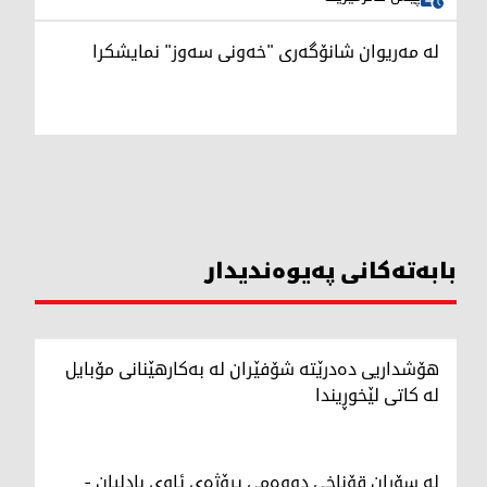
لە مەریوان شانۆگەری "خەونی سەوز" نمایشکرا
بابەتەکانی پەیوەندیدار
هۆشداریی دەدرێتە شۆفێران لە بەکارهێنانی مۆبایل
لە کاتی لێخوڕیندا
لە سۆران قۆناخی دووەمی پڕۆژەی ئاوی بادلیان -