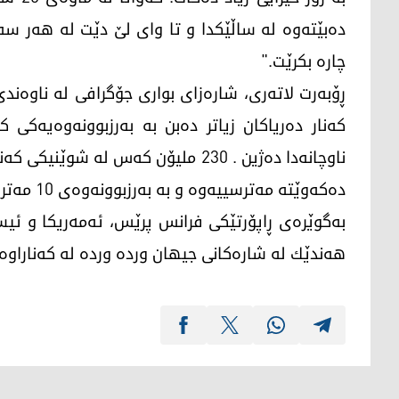
ده‌بێته‌وه‌ له‌ ساڵێكدا و تا وای لێ دێت له‌ هه‌ر سه‌د
چاره‌ بكرێت."
ڕۆبه‌رت لاته‌ری، شارەزای بواری جۆگرافی له‌ ناوه‌ندی 
كه‌نار ده‌ریاكان زیاتر ده‌بن به‌ به‌رزبوونه‌وه‌یه‌
ده‌كه‌وێته‌ مه‌ترسییه‌وه‌ و به‌ به‌رزبوونه‌وه‌ی 10 مه‌تر ملیارێك كه‌س دووچاری مه‌ترسی ده‌بنه‌وه‌."
به‌گوێره‌ی ڕاپۆرتێكی فرانس پرێس، ئه‌مەریكا و ئیسپا
هه‌ندێك له‌ شاره‌كانی جیهان ورده‌ ورده‌ له‌ كه‌ناراوه‌