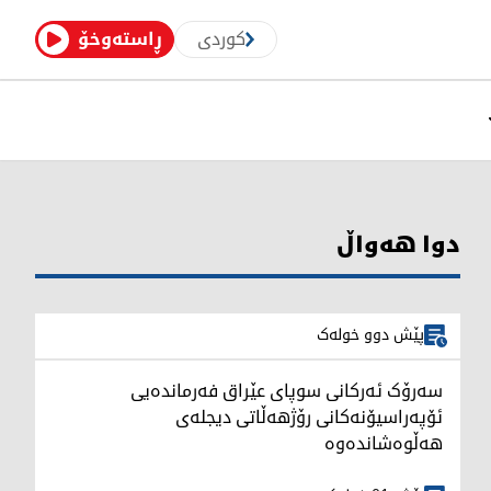
کوردی
ڕاستەوخۆ
دوا هەواڵ
پێش دوو خولەک
سەرۆک ئەرکانی سوپای عێراق فەرماندەیی
ئۆپەراسیۆنەکانی رۆژهەڵاتی دیجلەی
هەڵوەشاندەوە