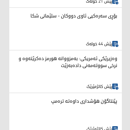
پێش 21 خولەک
بۆڕی سەرەکیی ئاوی دووکان - سلێمانی شکا
پێش 44 خولەک
وەزیرێکی ئەمریکی: بەمزووانە هورمز دەکرێتەوە و
نرخی سووتەمەنی دادەبەزێت
پێش کاتژمێرێک
پێنتاگۆن هۆشداری داوەتە ترەمپ
پێش کاتژمێرێک