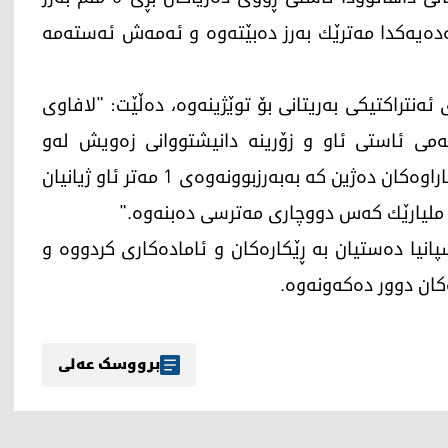
ه‌یه‌كدا مه‌ترێك به‌رز ده‌بێته‌وه‌ و ئه‌مه‌ش ئه‌سته‌مه‌
ئه‌نتراكتیكی به‌ریتانی بۆ توێژینه‌وه،‌ ده‌ڵێت: "لافاوی
كی كه‌می ئاستی ئاو و زۆرینه‌ دانیشتووانی زه‌ویش له‌و
ناوچانه‌دا ده‌ژین . 230 ملیۆن كه‌س له‌ شوێنیكی كه‌ناراوه‌كان ده‌ژین كه‌ به‌به‌رزبوونه‌وه‌ی 1 مه‌تر ئاو ژیانیان
نیا ده‌ستیان به‌ ڕێكاره‌كان و ئاماده‌كاری كردووه‌ و
كان دوور ده‌كه‌ونه‌وه‌.
برووسک عەلی