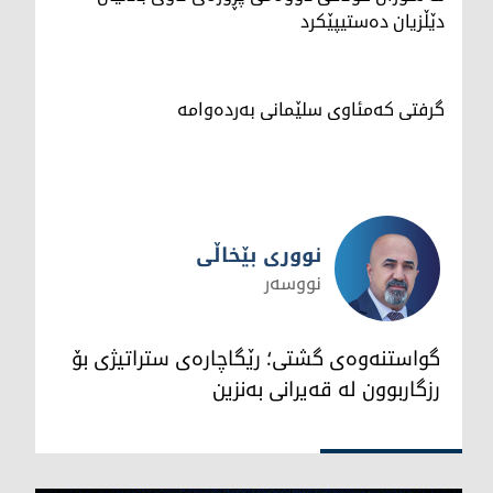
دێڵزیان دەستیپێکرد
گرفتی کەمئاوی سلێمانی بەردەوامە
نووری بێخاڵی
نووسەر
نووری بێخاڵی
گواستنەوەی گشتی؛ رێگاچارەی ستراتیژی بۆ
رزگاربوون لە قەیرانی بەنزین