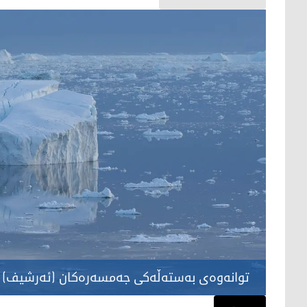
توانه‌وه‌ی به‌سته‌ڵەکی جەمسەرەکان (ئەرشیف)