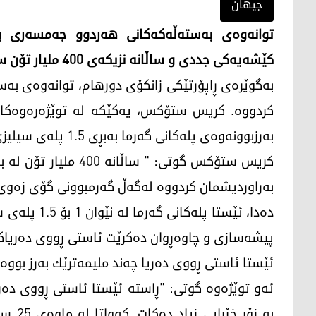
جیهان
توانه‌وه‌ی به‌سته‌ڵه‌كه‌كانی هه‌ردوو جه‌مسه‌ری
كێشه‌یه‌كی جددی و ساڵانه‌ نزیكه‌ی 400 ملیار تۆن سه‌هۆڵ ده‌توێته‌وه‌.
كردووه‌. كریس ستۆكس، یه‌كێكه‌ له‌ توێژه‌ره‌وه‌كانی
به‌رزبوونه‌وه‌ی پله‌كانی گه‌رما به‌بڕی 1.5 پله‌ی سیلیزی، چارەی ئەو گرفتە ناکات.
كریس ستۆكس گوتی: " سا
به‌راوردیشمان كردووه‌ له‌گه‌ڵ گه‌رمبوونی گۆی زه‌وی
ده‌دا، ئێستا 
پیشه‌سازی و چاوه‌ڕوان ده‌كرێت ئاستی ڕووی ده‌ریاكان 
ئێستا ئاستی ڕووی ده‌ریا چه‌ند ملیمه‌ترێك به‌رز بووه‌ت