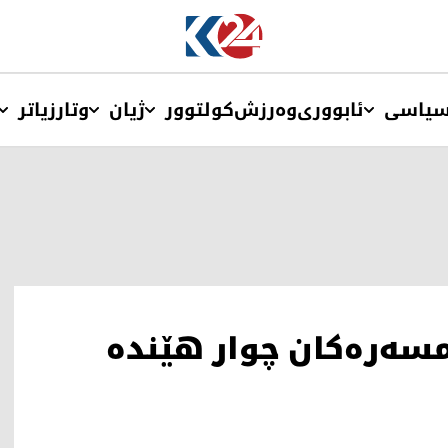
یاسی
ئابووری
وەرزش
کولتوور
ژیان
وتار
زیاتر
ەمسەرەکان چوار هێندە