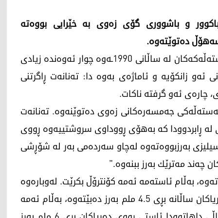
 باكوور و باشووری گۆی زه‌وی به‌ خێرایی بووه‌ته‌
به‌گوێره‌ی ڕاپۆرتێكی زانكۆی دورهام، توانه‌وه‌ی به‌سته‌ڵه‌كه‌كان له‌ ساڵانی 1990ـە‌وه‌ چوار ئه‌وه‌نده‌ زیادی
 ئه‌و زانكۆیه و‌ ئاماژەی بەوە دا: ته‌نانه‌ت ڕاگرتنی
ڵانه‌ 400 ملیار تۆن له‌ بەستەڵەکی جەمسەرەکانی زەوی ده‌توێنه‌وه‌. ته‌نانه‌ت
 له‌ ڕابردوودا كه‌ به‌هۆی ڕووداوی سروشتییه‌وه‌ ڕووی
پله‌كانی گه‌رما له‌ نێوان 1 بۆ 1.5 پله‌ی سیلیزی به‌رزبووه‌ته‌وه‌ له‌چاو سەردەمی به‌ر له‌ شۆڕشی
چه‌ند مه‌ترێك به‌رز ببنه‌وه‌."
ه‌وه،‌ به‌ڵام ئاسته‌مه‌ ئه‌مه‌ كۆنترۆڵ بكرێت. لەوبارەوە
ئەو توێژەوە گوتی: "ڕاسته‌ ئێستا ئاستی ڕووی ده‌ریاكان ساڵانه‌ بڕی 4.5 ملم به‌رز ده‌بێته‌وه‌، به‌ڵام ئه‌مه‌
به‌ زۆر خێرایی زیاد ده‌كات. كه‌واتا له‌ ماوه‌ی 25 ساڵی داهاتوودا ئاستی ڕووی ده‌ریاكان بڕی 6 ملم به‌رز