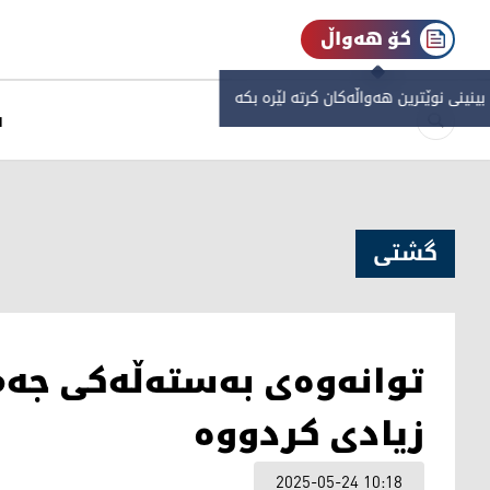
کۆ هەواڵ
 بینینی نوێترین هەواڵەکان کرتە لێرە بکە
س
گشتی
توانه‌وه‌ی به‌سته‌ڵەکی ج
زیادی کردووە
2025-05-24 10:18