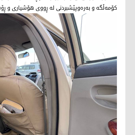
كۆمه‌ڵگه‌ و به‌ره‌وپێشبردنی له‌ ڕووی هۆشیاری و ڕۆشن