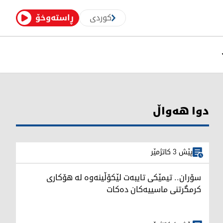
کوردی
ڕاستەوخۆ
دوا هەواڵ
پێش 3 کاتژمێر
سۆران.. تیمێکی تایبەت لێکۆڵینەوە لە هۆکاری
کرمگرتنی ماسییەکان دەکات