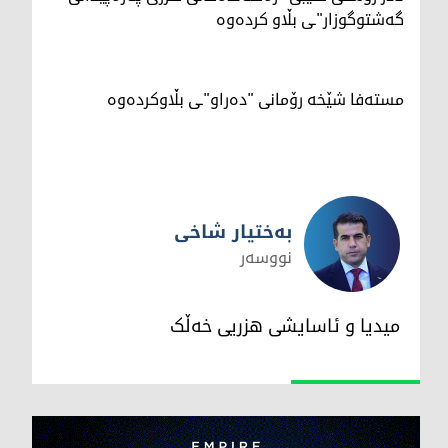
گەشتوگوزار"ـی بڵاو کردەوە
مستەفا شێخە رۆمانی "دەراو"ـی بڵاوکردەوە
بەختیار شاخی
نووسەر
بەختیار شاخی
میدیا و ئاسایشی هزریی خەڵک