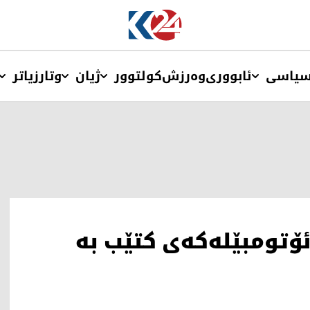
یاسی
ئابووری
وەرزش
کولتوور
ژیان
وتار
زیاتر
ۆتومبێلەکەی کتێب بە