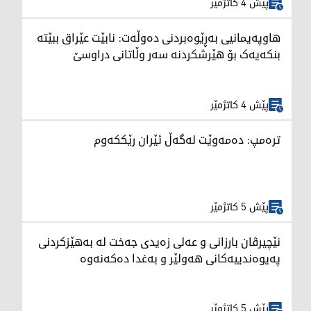
پێش 4 کاتژمێر
هاوپەیمانیی بەڕێوەبردنی دەوڵەت: نابێت عێراق ببێتە
بنکەیەک بۆ هێرشکردنە سەر وڵاتانی دراوسێ
پێش 4 کاتژمێر
ترەمپ: دەمەوێت لەگەڵ ئێران رێککەوم
پێش 5 کاتژمێر
نێچیرڤان بارزانی و عەلی زەیدی جەخت لە بەهێزکردنی
پەیوەندییەکانی هەولێر و بەغدا دەکەنەوە
پێش 5 کاتژمێر