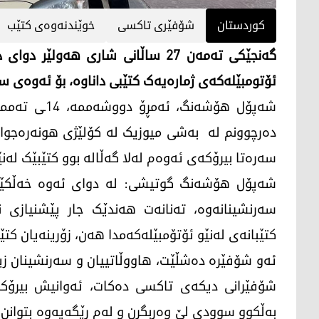
کوردستان
شۆفێری تاكسی
خوێندنەوەی کتێب
گەنجێکی تەمەن 27 ساڵانی شاری هەو
ئۆتومبێلەکەی ژمارەیەک کتێبی داناوە، بۆ ئەوەی س
دەرچوونم لە بەشی میوزیک لە کۆلێژی هونەرەجوان
سەرەتا بیرۆکەی ئەوەم لەلا گەڵالە بوو کتێبێک لەنێ
شەپۆل هۆشەنگ گوتیشی: لە دوای ئەوە خەڵکێکی
سەرنشینانەوە، تەنانەت هەندێک جار پێشنیازی ن
کتێبانەی لەنێو ئۆتۆمبێلەکەمدا هەن، زۆرینەیان کتێب
ئەو شۆفێرە ده‌شڵێت، هاووڵاتییان و سەرنشینان زیا
شۆفێرانی دیکەی تاکسی دەکات، ئەوانیش بیرۆکەی
به‌ڵكوو سوودی لێ وه‌ربگرن و له‌م ڕێگه‌یه‌وه‌ بتوانن 