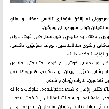
لێر دوای دەرچوونی لە زانکۆ، شۆفێری تاکسی دەکات و لەنێو
ەرنشینان بتوانن سوودی لێ وەرگرن.
شەپۆل هۆشەنگ، ئەمڕۆ دووشەممە، 14ـی تەممووزی 2025، بە ماڵپەڕی کوردستان24ـی گوت: دوای
ەکانی زانکۆی سەڵاحەددین، بوومه‌ شۆفێری تاکسی،
و ئۆتۆمبێلەکەم دابنێم.
 زۆر دەستی خۆشی لێ کردم، بەتایبەتی لەلایەن
اونیشانی کتێبی نوێیان بۆ دەکردم، هەروەها ئەو
ی ئەدەبین، لەوانە ڕۆمان و شیعر.
تر کتێبی ڕۆمان و شیعر دەخوێننەوە، هاوکات داوا لە
 هاوشێوە بۆ سه‌رنشینه‌كانیان پێشكه‌ش بكه‌ن،
به‌ پێی توانا و ئاستی خۆیان به‌شدار بن له‌ خزمه‌تكردنی