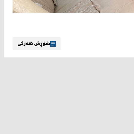
شۆڕش هەرکی