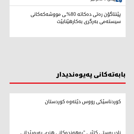
پێنتاگۆن رەتی دەکاتە 80%ـی مووشەکەکانی
سیستەمی بەرگری بەکارهێنابێت
بابەتەکانی پەیوەندیدار
کوردناسێکی رووس دێتەوە کوردستان
نادر روستی کتێبی "رەهەندەكانی هزری پەرەپێدانی