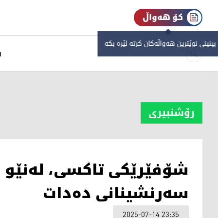
کۆ هەواڵ
 بینینی نوێترین هەواڵەکان کرتە لێرە بکە
س
رۆشنبیری
شۆفێرێکی تاکسی، لەنێو ئ
سەرنشینانی دەدات
2025-07-14 23:35