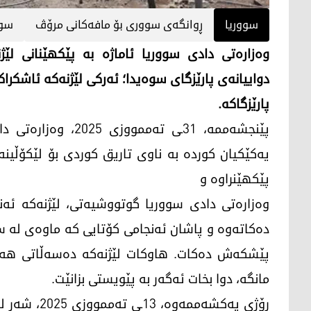
سووریا
ڕوانگەی سووری بۆ مافەکانی مرۆڤ
سوە
وه‌زاره‌تی دادی سووریا ئاماژه‌ به‌ پێكهێنانی لێژن
دواییانه‌ی پارێزگای سوه‌یدا؛ ئه‌ركی لێژنه‌كه‌ ئاشكر
پارێزگاكه‌.
پێنجشه‌ممه‌، 31ـی ته
یه‌كێكیان كورده‌ به‌ ناوی تاریق كوردی بۆ لێكۆڵینه‌و
پێكهێنراوه‌ و
وه‌زاره‌تی دادی سووریا گوتووشیه‌تی، لێژنه‌كه‌ ئه‌ن
ده‌كاته‌وه‌ و پاشان ئه‌نجامی كۆتایی كه‌ ماوه‌ی له‌ سێ
پێشكه‌ش ده‌كات. هاوكات لێژنه‌كه‌ ده‌سه‌ڵاتی هه‌یه
مانگه‌، دوا بخات ئه‌گه‌ر به‌ پێویستی بزانێت.
ڕۆژی یەکشەمم