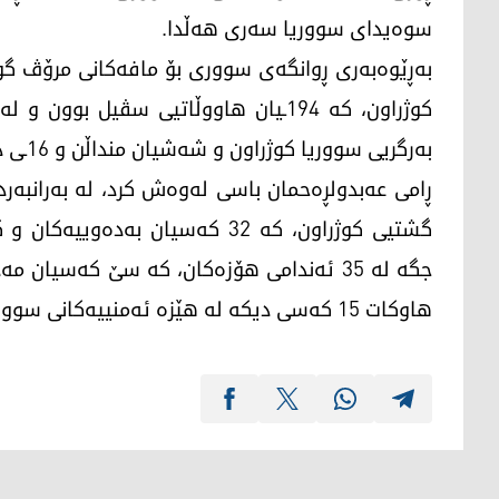
سوەیدای سووریا سەری هەڵدا.
كوژراون، كه‌ 194ـیان هاووڵاتیی سڤیل بوو
به‌رگریی سووریا كوژراون و شه‌شیان منداڵن و 16ـی دیكه‌یش ئافره‌تن.
گشتیی کوژراون، كه‌ 32 كه‌سیان به‌د
جگە لە 35 ئەندامی هۆزەکان، کە سێ کەسیان مە
هاوكات 15 كه‌سی دیكه‌ له‌ هێزه‌ ئه‌منییه‌كانی سووریا له‌ هێرشه‌كانی ئیسرائیلدا كوژراون.