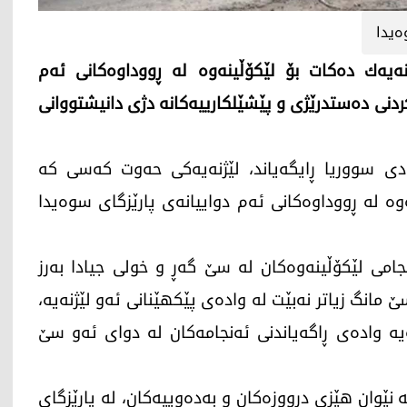
یدا
ه‌یه‌ك ده‌كات بۆ لێكۆڵینه‌وه‌ له‌ ڕووداوه‌كانی ئه‌م
اكردنی ده‌ستدرێژی و پێشێلكارییه‌كانه‌ دژی دانیشتووانی
‌ممووزی 2025، وه‌زاره‌تی دادی سووریا ڕایگه‌یاند، لێژنه‌یه‌كی حه‌وت كه‌سی كه‌
ه‌ له‌ ڕووداوه‌كانی ئه‌م دواییانه‌ی پارێزگای سوه‌یدا
جامی لێكۆڵینه‌وه‌كان له‌ سێ گه‌ڕ و خولی جیادا به‌رز
 مانگ زیاتر نه‌بێت له‌ واده‌ی پێكهێنانی ئه‌و لێژنه‌یه‌،
‌ واده‌ی ڕاگه‌یاندنی ئه‌نجامه‌كان له‌ دوای ئه‌و سێ
ەوە، 13ـی تەممووزی 2025، شەڕ لە نێوان هێزی درووزەکان و بەدەوییەکان، لە پارێزگای