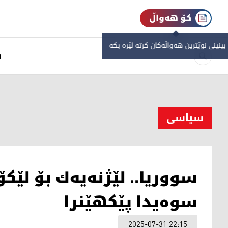
کۆ هەواڵ
 بینینی نوێترین هەواڵەکان کرتە لێرە بکە
س
سیاسی
سووریا.. لێژنه‌یه‌ك بۆ لێكۆڵ
سوه‌یدا پێكهێنرا
2025-07-31 22:15