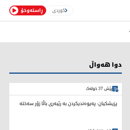
کوردی
ڕاستەوخۆ
دوا هەواڵ
پێش 37 خولەک
پزیشکیان: پەیوەندیکردن بە رێبەری باڵا زۆر سەختە