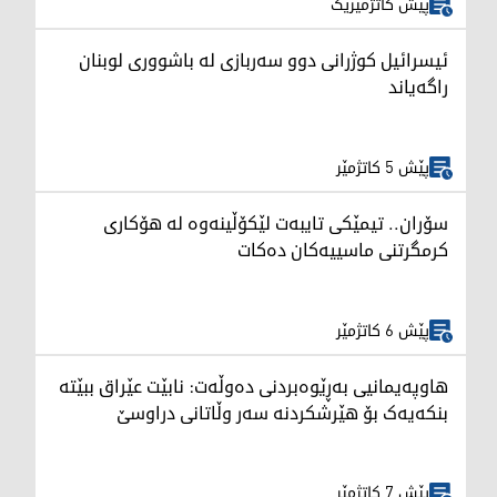
پێش کاتژمێرێک
ئیسرائیل کوژرانی دوو سەربازی لە باشووری لوبنان
راگەیاند
پێش 5 کاتژمێر
سۆران.. تیمێکی تایبەت لێکۆڵینەوە لە هۆکاری
کرمگرتنی ماسییەکان دەکات
پێش 6 کاتژمێر
هاوپەیمانیی بەڕێوەبردنی دەوڵەت: نابێت عێراق ببێتە
بنکەیەک بۆ هێرشکردنە سەر وڵاتانی دراوسێ
پێش 7 کاتژمێر