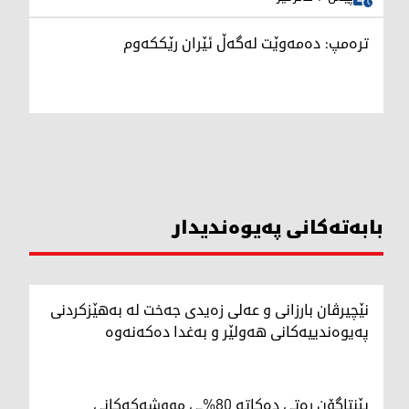
ترەمپ: دەمەوێت لەگەڵ ئێران رێککەوم
بابەتەکانی پەیوەندیدار
نێچیرڤان بارزانی و عەلی زەیدی جەخت لە بەهێزکردنی
پەیوەندییەکانی هەولێر و بەغدا دەکەنەوە
پێنتاگۆن رەتی دەکاتە 80%ـی مووشەکەکانی