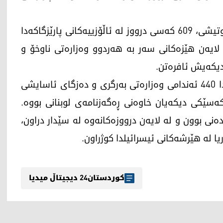
به‌ڕێوه‌به‌ری ڕوانگەی سووری بۆ مافەکانی مرۆڤ گوتیشی، 609 كه‌سی درووز له‌ ئاڵۆزییه‌كانی پارێزگاكه‌دا
ن و له‌ لایه‌ن هێزه‌كانی سه‌ر به‌ هه‌ردوو وه‌زاره‌تی ناوخۆ و
ڕامی عه‌بدولڕه‌حمان باسی له‌وه‌ش كرد، له‌ به‌رانبه‌ردا 440 ئه‌ندامی وه‌زاره‌تی به‌رگری و دەزگای ئاسایشی
ه‌وییه‌كان و كه‌سێكی دیكه‌یان خاوه‌نی ڕه‌گه‌زنامه‌ی لوبنانی بووه‌.
دەنی بوون و له‌ لایه‌ن درووزه‌كانه‌وه‌ له‌ سێدار دراون،
کوردستان24 دیجیتاڵ میدیا