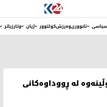
یاسی
ئابووری
وەرزش
کولتوور
ژیان
وتار
زیاتر
ینه‌وه‌ له‌ ڕووداوه‌كانی