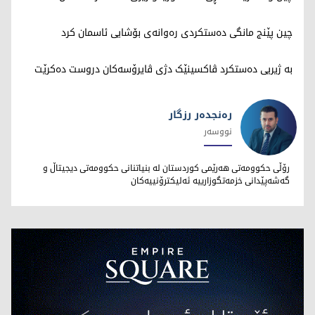
چین پێنج مانگی دەستکردی رەوانەی بۆشایی ئاسمان کرد
بە ژیریی دەستکرد ڤاکسینێک دژی ڤایرۆسەکان دروست دەکرێت
رەنجدەر رزگار
نووسەر
رەنجدەر رزگار
رۆڵی حکوومەتی هەرێمی کوردستان لە بنیاتنانی حکوومەتی دیجیتاڵ و
گەشەپێدانی خزمەتگوزارییە ئەلیکترۆنییەکان