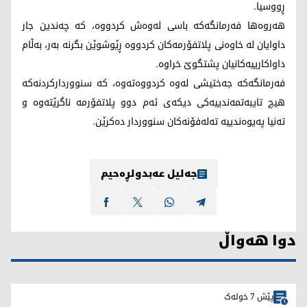
ڕووسیا.
هەروەها فەرمانگەکە باسی لەوەش کردووە، کە چەندین جار
داوایان لە خاوەنی پلاتفۆرمەکان کردووە ڕێوشوێن بگرنە بەر، بەڵام
داواکارییەکانیان پشتگوێ خراوە.
فەرمانگەکە جەختیشی لەوە کردووەتەوە، کە سنووردارکردنەکە
هیچ تایبەتمەندییەکی دیکەی ئەم دوو پلاتفۆرمە ناگرێتەوە و
تەنیا پەیوەندییە تەلەفۆنەکان سنووردار دەکرێن.
جەلیل عەبدولڕەحیم
دوا هەواڵ
پێش 7 خولەک