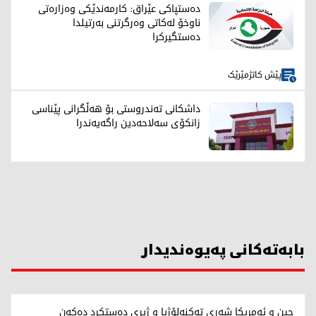
دەستپاکی عێراق: کارمەندێکی وەزارەتی
ناوخۆ لەکاتی وەرگرتنی بەرتیلدا
دەستگیرکرا
پێش کاتژمێرێک
داشکانی تەندروستی بۆ هەڵگرانی پێناسی
زانکۆی سەلاحەدین راگەیەندرا
بابەتەکانی پەیوەندیدار
چین و ئەمریکا شەڕی تەکنەلۆژیا و ژیری دەستکرد دەکەن