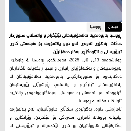
جیهان
ڕووسیا
ڕووسیا پەیوەندییە تەلەفۆنییەکانی تێلێگرام و واتسئەپ سنووردار
دەکات، بەهۆی ئەوەی ئەو دوو پلاتفۆرمە بۆ مەبەستی کاری
تیرۆریستی و ئاژاوەگێڕی بەکار دەهێنرێن.
چوارشەممە 13ـی ئابی 2025، فەرمانگەی ڕووسیا بۆ چاودێری
پەیوەندییەکان و تەکنەلۆژیای زانیاری و میدیا ڕایگەیاند، ئاگادارتان
دەکەینەوە بۆ سنووردارکردنی پەیوەندییە تەلەفۆنییەکان لە
پلاتفۆرمەکانی تێلێگرام و واتسئەپ ڕێوشوێنی پێویستیمان
گرتووەتە بەر، ئەمەش بە مەبەستی بەرەنگاربوونەوەی چالاکییە
تاوانکارییەکانە لە ڕووسیا.
ئاماژەشی داوە، بەگوێرەی سکاڵای هاووڵاتییان، ئەم پلاتفۆرمە
بیانییانە بوونەتە ئامرازی سەرەکی بۆ فێڵکردن، وێرانکاری و
بەکارهێنانی هاووڵاتییان بۆ کاری تێکدەرانە و تیرۆریستی لە