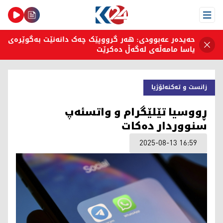
Open Menu
حەیدەر عەبوودی: هەر گرووپێک چەک دانەنێت بەگوێرەی
یاسا مامەڵەی لەگەڵ دەکرێت
زانست و تەکنەلۆژیا
ڕووسیا تێلێگرام و واتسئەپ
سنووردار دەکات
2025-08-13 16:59