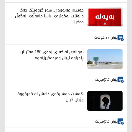
حەیدەر عەبوودی: هەر گرووپێک چەک
دانەنێت بەگوێرەی یاسا مامەڵەی لەگەڵ
دەکرێت
پێش 27 خولەک
ئەوانەی لە کفری زەوی 180 مەتریان
پێدراوە لێیان وەردەگیرێتەوە
پێش کاتژمێرێک
هەشت حەشارگەی داعش لە کەرکووک
وێران کران
پێش کاتژمێرێک