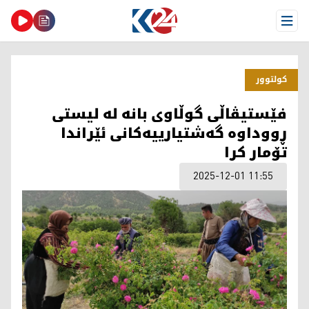
Open Menu
كولتوور
فێستیڤاڵی گوڵاوی بانە لە لیستی
ڕووداوە گەشتیارییەکانی ئێراندا
تۆمار کرا
2025-12-01 11:55