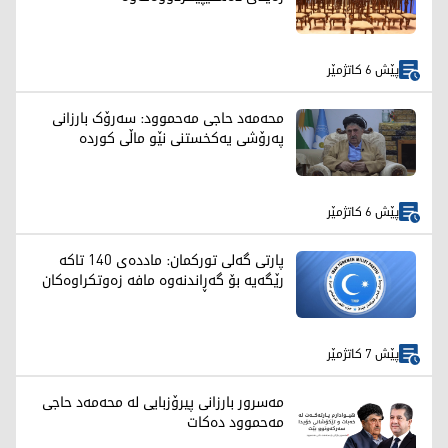
پێش 6 کاتژمێر
محەمەد حاجی مەحموود: سەرۆک بارزانی
پەرۆشی یەکخستنی نێو ماڵی کوردە
پێش 6 کاتژمێر
پارتی گەلی تورکمان: ماددەی 140 تاکە
رێگەیە بۆ گەڕاندنەوە مافە زەوتکراوەکان
پێش 7 کاتژمێر
مەسرور بارزانی پیرۆزبایی لە محەمەد حاجی
مەحموود دەکات