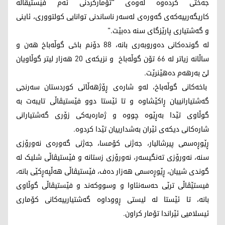
جەختی کردەوە لەوەی "تۆمارکردنی ئەم فێستیڤاڵە
کاریگەرییەکەی گەورەی لەسەر ناساندنی توانایی کولتووری، ئاینی
و گەشتیاری پارێزگای سنە دەبێت."
لە گوندەکانی دەوروبەری بانە، 88 دۆنم باخی گوڵەباخ هەن و
ساڵانە زیاتر لە 66 تۆن گوڵەباخ و نزیکەی 20 هەزار لیتر گوڵاویان
لێ بەرهەم دەهێنرێت.
باخەکانی گوڵەباخ، لەو شارەی ڕۆژهەڵاتی کوردستان سەرنجی
گەشتیارانییان ڕاکێشاوە و تا ئێستا دوو فێستیڤاڵی تایبەت بە
گوڵاوی تێدا بەڕێوە چووە و ژمارەیەکی زۆری گەشتیارانی
شارەکانی دیکەی ئێران بەشدارییان تێدا کردوە.
ڕێوڕەسمی پیرشالیار، جەژنی کۆمسا، جەژنی گەورەی نەورۆزی
سنە، نەورۆزی تەنگیسەر، نەورۆزی زستانە و فێستیڤاڵی شلیک لە
گوندی شییان، ڕێوڕەسمی هەزار دەف، فێستیڤاڵی هەڵپەڕكێی بانە،
فیستێڤاڵی ترێی حەسەنئاوا و وسووکەند و فێستیڤاڵی گوڵاوی
بانە، تا ئێستا لە لیستی ڕووداوە گەشتیارییەکانی کۆماری
ئیسلامیی ئێراندا تۆمار کراون.