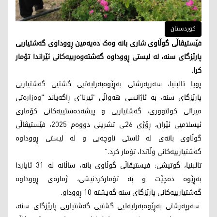
کوردستان
فێستیڤاڵی گوڵاوی شاری بانە وەک دەیەمین ڕووداوی گەشتیاریی
پارێزگای سنە، لە لیستی ڕووداوە گەشتەوەرییەکانی ئێراندا تۆمار
کرا.
پویا تالبنیا، سەرپەرشتی بەڕێوەبەرایەتیی گشتیی گەشتیاریی
پارێزگای سنە، بە ئاژانسی هەواڵی 'ئیرنا'ی ڕاگەیاند "وەزارەتی
میراتی کولتووری، گەشتیاریی و پیشەدەستییەکانی کۆماری
ئیسلامیی ئێران، ڕۆژی 26ـی تشرینی دووەم 2025، فێستیڤاڵی
گوڵاوی بانەی لە ئاستی ناوچەیی و لە لیستی ڕووداوە
گەشتیارییەکانی وڵاتدا، تۆمار کرد."
تالبنیا، گوتیشی: فیستیڤاڵی گوڵاوی بانە، ساڵانە لە 31 ئایاردا
بەڕێوە دەچێت و بە تۆمارکردنیشی، ژمارەی ڕووداوە
گەشتیارییەکانی پارێزگای سنە گەیشتە 10 ڕووداو.
سەرپەرشتی بەڕێوەبەرایەتیی گشتیی گەشتیاریی پارێزگای سنە،