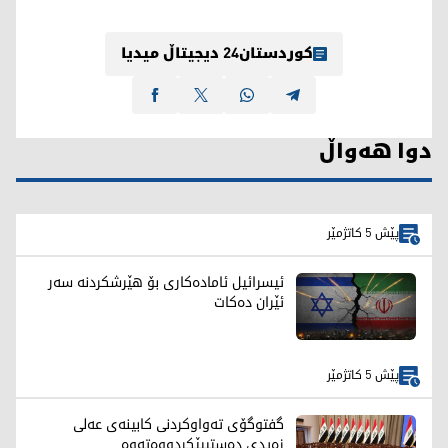
کوردستان24 دیجیتاڵ میدیا
دوا هەواڵ
پێش 5 کاتژمێر
ئیسرائیل ئامادەکاری بۆ هێرشکردنە سەر
ئێران دەکات
پێش 5 کاتژمێر
گفتوگۆی تەواوكردنی كابینەی عەلی
زەیدی دەستیپێكردووەتەوە