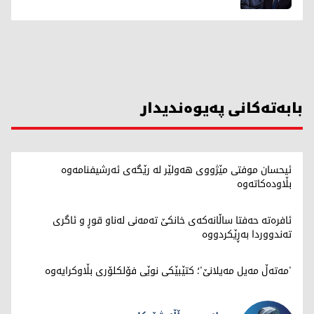
بابەتەکانی پەیوەندیدار
ئیحسان موفتی مێژووی هەولێر لە رێگەی ئەرشیفنامەوە
بڵاودەکاتەوە
ئافرەتە حەفتا ساڵانەکەی خانکێ تەمەنی لەناو قوڕ و ئاگری
تەندووردا بەڕێکردووە
'مەتەڵ مەیل مەیلانێ'؛ کتێبێکی نوێی فۆلکلۆری بڵاوکرایەوە