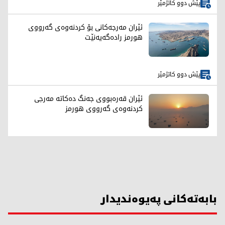
پێش دوو کاتژمێر
ئێران مەرجەکانی بۆ کردنەوەی گەرووی
هورمز رادەگەیەنێت
پێش دوو کاتژمێر
ئێران قەرەبووی جەنگ دەکاتە مەرجی
کردنەوەی گەرووی هورمز
بابەتەکانی پەیوەندیدار