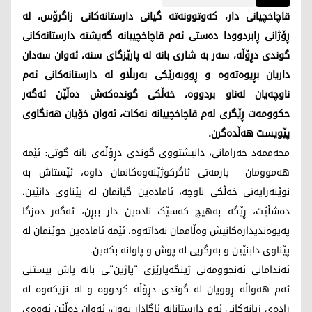
قاچاخچیانی دار، کەوتوونەتە گیانی دارستانەکانی زاگرۆس، لە
ڕۆژانی ڕابردوودا دەستی ئەم قاچاخچییانە گەیشتە دارستانەکانی
گوندی دڕۆڵە، سەر بە شاری بانە لە پارێزگای سنە، ئەوان سەدان
داریان بڕیوەتەوە و ڕووبەرێکی بەربڵاو لە دارستانەکانی ئەم
ناوچەیان لەناو بردووە، خەڵکی گوندەکەش دەڵێن ئەگەر
حکوومەت ڕێگری لەم قاچاخچییانە نەکات، ئەوان خۆیان هەنگاوی
پێویست هەڵدەگرن.
محەممەد خەرامانی، دانیشتووی گوندی دڕۆڵەی بانە گوتی: ئێمە
هەموومان یارمەتی ئاگرکوژێنەوەکانمان داوە، ئێستاش بە
نوێنەرایەتی خەڵکی ناوچە، ئامادەین گیانمان لە پێناوی دانێین،
دەشڵێت، ڕێگە بەهیچ کەسێک نادەین دار ببڕن، ئەگەر دەزگا
پەیوەندیدارەکانیش وەڵاممان نەداتەوە، ئێمە ئامادەین خوێنمان لە
پێناوی دابنێین و بەرگریی لە پوش و پاوانە بکەین.
ئەندامانی ئەنجوومەنی ژینگەپارێزی "پاژین"ـی بانە پاش بیستنی
ئەم هەواڵە ڕوویان لە گوندی دڕۆڵە کردووە و لە نزیکەوە لە
ڕادەی زیانەکانی ئەم دارستانانە ئاگادار بوون، ئەوان دەڵێن ئەوەی