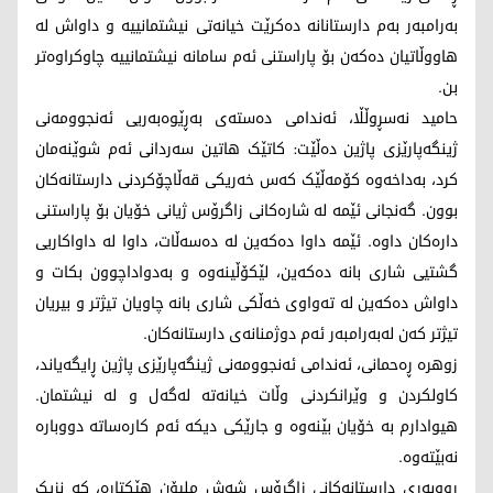
بەرامبەر بەم دارستانانە دەکرێت خیانەتی نیشتمانییە و داواش لە
هاووڵاتیان دەکەن بۆ پاراستنی ئەم سامانە نیشتمانییە چاوکراوەتر
بن.
حامید نەسڕوڵڵا، ئەندامی دەستەی بەڕێوەبەریی ئەنجوومەنی
ژینگەپارێزی پاژین دەڵێت: کاتێک هاتین سەردانی ئەم شوێنەمان
کرد، بەداخەوە کۆمەڵێک کەس خەریکی قەڵاچۆکردنی دارستانەکان
بوون. گەنجانی ئێمە لە شارەکانی زاگرۆس ژیانی خۆیان بۆ پاراستنی
دارەکان داوە. ئێمە داوا دەکەین لە دەسەڵات، داوا لە داواکاریی
گشتیی شاری بانە دەکەین، لێکۆڵینەوە و بەدواداچوون بکات و
داواش دەکەین لە تەواوی خەڵکی شاری بانە چاویان تیژتر و بیریان
تیژتر کەن لەبەرامبەر ئەم دوژمنانەی دارستانەکان.
زوهرە ڕەحمانی، ئەندامی ئەنجوومەنی ژینگەپارێزی پاژین ڕایگەیاند،
کاولکردن و وێرانکردنی وڵات خیانەتە لەگەل و لە نیشتمان.
هیوادارم بە خۆیان بێنەوە و جارێکی دیکە ئەم کارەساتە دووبارە
نەبێتەوە.
ڕووبەری دارستانەکانی زاگرۆس شەش ملیۆن هێکتارە، کە نزیک