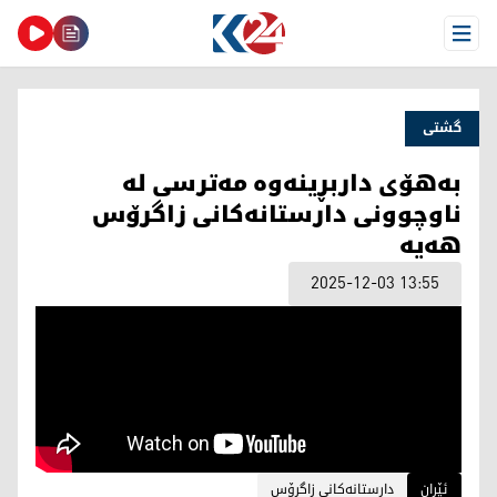
Open Menu
گشتی
بەهۆی داربڕینەوە مەترسی لە
ناوچوونی دارستانەکانی زاگرۆس
هەیە
2025-12-03 13:55
ئێران
دارستانەکانی زاگرۆس