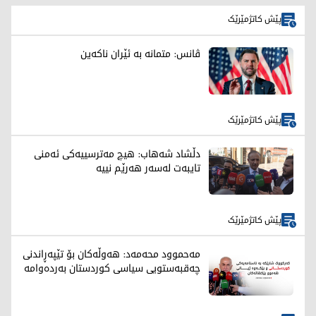
پێش کاتژمێرێک
ڤانس: متمانە بە ئێران ناکەین
پێش کاتژمێرێک
دڵشاد شەهاب: هیچ مەترسییەکی ئەمنی
تایبەت لەسەر هەرێم نییە
پێش کاتژمێرێک
مەحموود محەمەد: هەوڵەکان بۆ تێپەڕاندنی
چەقبەستویی سیاسی کوردستان بەردەوامە