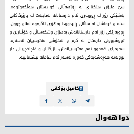
سێ ملیۆن هێکتاری لە ڕۆژهەڵاتی کوردستان هەڵکەوتووە.
بەشێکی زۆر لە ڕووبەری ئەم دارستانانە بەتایبەت لە پارێزگاکانی
سنە و کرماشان لە ساڵانی ڕابردوودا بەهۆی ئاگرەوە لەناو چوون.
ڕووبەرێکی زۆر لەم دارستانانەش بەهۆی وشکەساڵی و خۆڵبارین و
تووشبوونی دارەکان بە کرم و نەخۆشی مەترسییان لەسەرە.
سەرەڕای هەموو ئەم مەترسییانەش، بازرگانان و قاچاخچییانی دار
بوونەتە هەڕەشەیەکی گەورە لەسەر ئەم سامانە نیشتمانییە.
کامیل بۆکانی
دوا هەواڵ