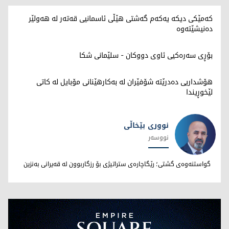
کەمێکی دیکە یەکەم گەشتی هێڵی ئاسمانیی قەتەر لە هەولێر
دەنیشێتەوە
بۆڕی سەرەکیی ئاوی دووکان - سلێمانی شکا
هۆشداریی دەدرێتە شۆفێران لە بەکارهێنانی مۆبایل لە کاتی
لێخوڕیندا
نووری بێخاڵی
نووسەر
نووری بێخاڵی
گواستنەوەی گشتی؛ رێگاچارەی ستراتیژی بۆ رزگاربوون لە قەیرانی بەنزین