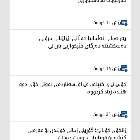
کەرکووک نادەستوورین
پێش 11 خولەک
پەرلەمانی ئەڵمانیا خەڵاتی رێزلێنانی مرۆیی
دەبەخشێتە دەزگای خێرخوازیی بارزانی
پێش 16 خولەک
کۆمپانیای کیپلەر: عێراق هەناردەی نەوتی خۆی دوو
هێندە زیاد کردووە
پێش 31 خولەک
زانکۆی کۆبانێ؛ گۆڕینی زمانی خوێندن بۆ عەرەبی
کێشە بۆ قوتابیان دروست دەکات