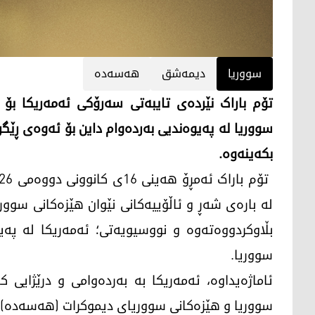
سووریا
دیمەشق
هەسەدە
تۆم باراک نێردەی تایبەتی سەرۆکی ئەمەریکا بۆ 
سووریا لە پەیوەندیی بەردەوام داین بۆ ئەوەی ڕێگر
بکەینەوە.
لە بارەی شەڕ و ئاڵۆییەکانی نێوان هێزەکانی سو
بڵاوکردووەتەوە و نووسیویەتی؛ ئەمەریکا لە پەی
سووریا.
ئاماژەیداوە، ئەمەریکا بە بەردەوامی و درێژایی
سووریا و هێزەکانی سووریای دیموکرات (هەسەدە) د