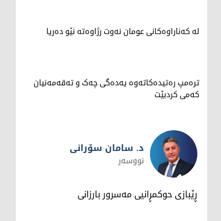
لە کەناراوەکانی عومان نەوت رژاوەته‌ نێو ده‌ریا
ترەمپ رەتیدەکاتەوە یەدەگی چەک و تەقەمەنیان
کەمی کردبێت
د. سامان سۆرانی
نووسەر
د. سامان سۆرانی
ڕێبازی حوکمڕانیی مەسرور بارزانی