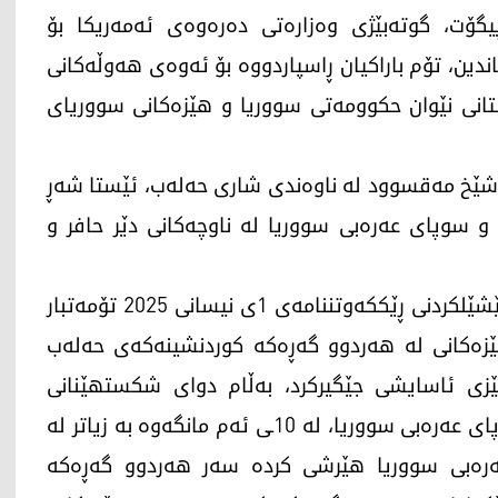
گۆت، گوتەبێژی وەزارەتی دەرەوەی ئەمەریکا بۆ
ڕاگەیاندین، تۆم باراکیان ڕاسپاردووە بۆ ئەوەی هەوڵەکانی
تانی نێوان حکوومەتی سووریا و هێزەکانی سووریای
شێخ مەقسوود لە ناوەندی شاری حەلەب، ئێستا شەڕ
 و سوپای عەرەبی سووریا لە ناوچەکانی دێر حافر و
لەلایەن خۆیەوە هەسەدە حکوومەتی سووریا بە پێشێلکردنی ڕێککەوتننامەی 1ی نیسانی 2025 تۆمەتبار
زەکانی لە هەردوو گەڕەکە کوردنشینەکەی حەلەب
ی ئاسایشی جێگیرکرد، بەڵام دوای شکستهێنانی
دانوستانی تێکەڵکردنی هێزەکانی هەسەدە بە سووپای عەرەبی سووریا، لە 10ـی ئەم مانگەوە بە زیاتر لە
ەرەبی سووریا هێرشی کردە سەر هەردوو گەڕەکە