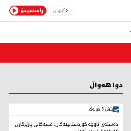
کوردی
ڕاستەوخۆ
دوا هەواڵ
پێش 5 خولەک
دەستەی ناوچە کوردستانییەکان: قسەکانی پارێزگاری