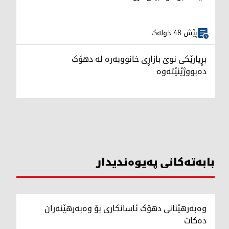
پێش 48 خولەک
بڕیارێکی نوێ بازاڕی خانووبەرە لە دهۆک
دەبووژێنێتەوە
بابەتەکانی پەیوەندیدار
وەبەرهێنانی دهۆک ئاسانکاری بۆ وەبەرهێنەران
دەکات