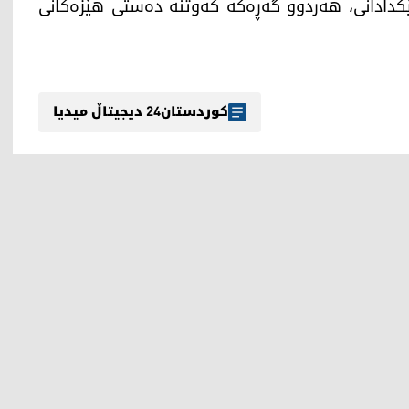
کدادانی، هەردوو گەڕەکە کەوتنە دەستی هێزەکانی
کوردستان24 دیجیتاڵ میدیا