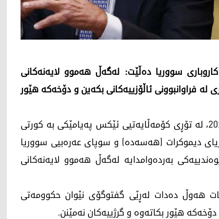
کاروباری سووریا دەڵێت: لەگەڵ هەموو لایەنەکانی
ی لە فراوانبوونی ئاڵۆزییەکانی بکەین و دۆخەکە هێور
تۆم باراک ئەمڕۆ هەینی 16ی کانوونی دووەمی 2026، لە تۆڕی کۆمەڵایەتیی ئێکس پەیامێکی بە کورتی
وریای دیموکرات (هەسەدە) و سوپای عەرەبیی سووریا
وەندییەکی بەردەوامدایە لەگەڵ هەموو لایەنەکانی
 کات هەوڵ دەدات لەڕێی گفتوگۆی نێوان حکوومەتی
ۆخەکە هێور بکاتەوە و گرژییەکان نەمێنن.