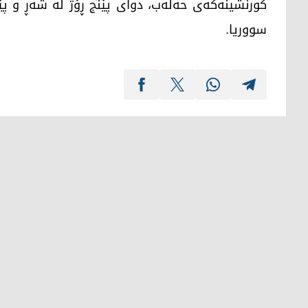
کورنشینەکەی حەلەب، دوای پێنج ڕۆژ لە شەڕ و پێ
سووریا.