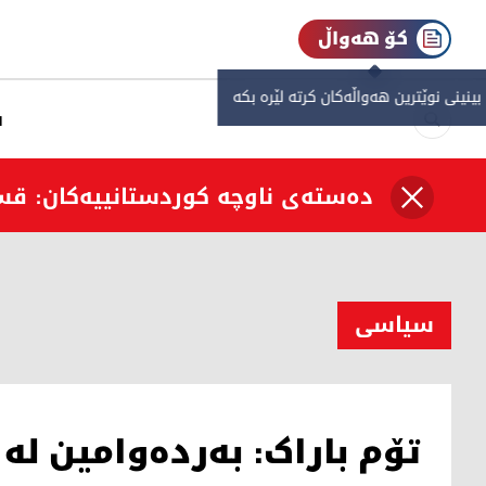
کۆ هەواڵ
 بینینی نوێترین هەواڵەکان کرتە لێرە بکە
س
دەستەی ناوچە کوردستانییەکان: قس
سیاسی
تۆم باراک: بەردەوامین ل