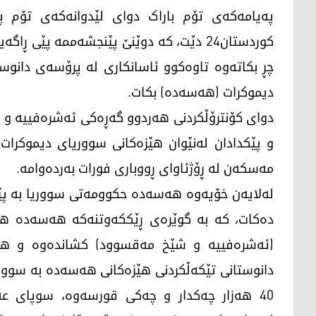
پەیامەکەی تۆم باراک دوای لێدوانەکەی تۆم پی
کوردستان24 دێت، کە دوێنێ پێنجشەممە پێی 
چڕ بکاتەوە تاوەکوو ئاسانکاری لە پرۆسەی دانوس
دیموکرات (هەسەدە) بکات.
دوای کۆنترۆڵکردنی هەردوو گەڕەکی ئەشرەفییە و 
و پێکدادان لەنێوان هێزەکانی سووریای دیموکرات
مەسکەن لە ڕۆژئاوای ڕووباری فورات بەردەوامە.
دەکات، کە بە گوێرەی ڕێککەوتنەکە هەسەدە هێ
(ئەشرەفییە و شێخ مەقسوود) کشاندەوە و هێز
40 هەزار چەکدار و چەکی قورسەوە، سوپای ع