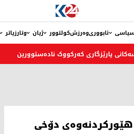
یاسی
ئابووری
وەرزش
کولتوور
ژیان
وتار
زیاتر
ەکانی پارێزگاری کەرکووک نادەستوورین
ە هێورکردنەوەی دۆخی