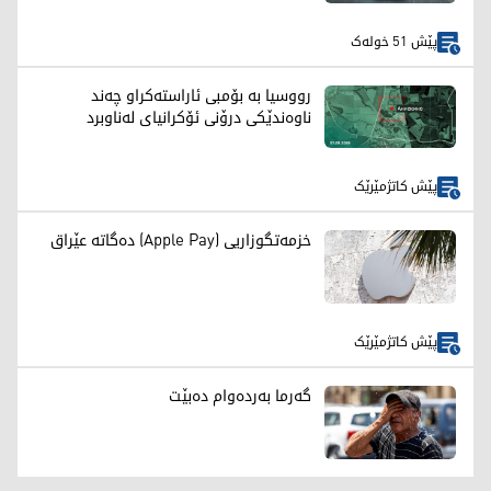
پێش 51 خولەک
رووسیا بە بۆمبی ئاراستەکراو چەند
ناوەندێکی درۆنی ئۆکرانیای لەناوبرد
پێش کاتژمێرێک
خزمەتگوزاریی (Apple Pay) دەگاتە عێراق
پێش کاتژمێرێک
گەرما بەردەوام دەبێت