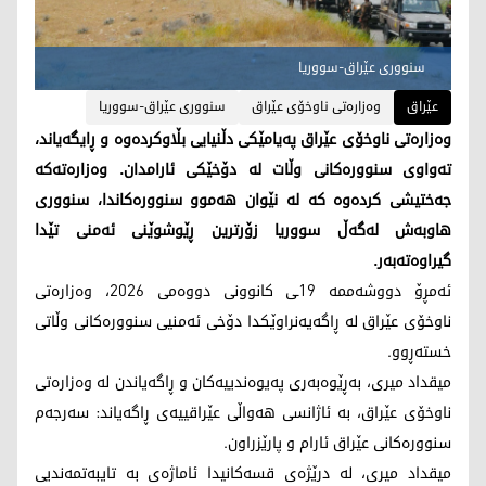
سنووری عێراق-سووریا
عێراق
وەزارەتی ناوخۆی عێراق
سنووری عێراق-سووریا
وەزارەتی ناوخۆی عێراق پەیامێکی دڵنیایی بڵاوکردەوە و ڕایگەیاند،
تەواوی سنوورەکانی وڵات لە دۆخێکی ئارامدان. وەزارەتەکە
جەختیشی کردەوە کە لە نێوان هەموو سنوورەکاندا، سنووری
هاوبەش لەگەڵ سووریا زۆرترین ڕێوشوێنی ئەمنی تێدا
گیراوەتەبەر.
ئەمڕۆ دووشەممە 19ـی کانوونی دووەمی 2026، وەزارەتی
ناوخۆی عێراق لە ڕاگەیەنراوێکدا دۆخی ئەمنیی سنوورەکانی وڵاتی
خستەڕوو.
میقداد میری، بەڕێوه‌بەری پەیوەندییەكان و ڕاگەیاندن لە وەزارەتی
ناوخۆی عێراق، بە ئاژانسی هەواڵی عێراقییەی ڕاگەیاند: سەرجەم
سنوورەکانی عێراق ئارام و پارێزراون.
میقداد میری، لە درێژەی قسەکانیدا ئاماژەی بە تایبەتمەندیی