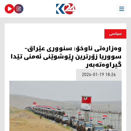
Open Menu
سیاسی
وەزارەتی ناوخۆ: سنووری عێراق-
سووریا زۆرترین ڕێوشوێنی ئەمنی تێدا
گیراوەتەبەر
2026-01-19 18:26