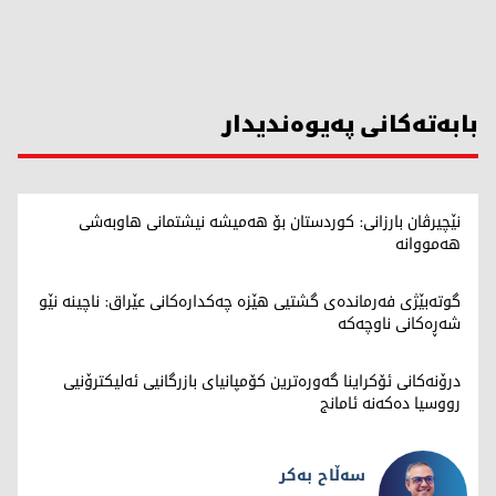
بابەتەکانی پەیوەندیدار
نێچیرڤان بارزانی: کوردستان بۆ هەمیشە نیشتمانی هاوبەشی
هەمووانە
گوتەبێژی فەرماندەی گشتیی هێزە چەکدارەکانی عێراق: ناچینە نێو
شەڕەکانی ناوچەکە
درۆنەکانی ئۆکراینا گەورەترین کۆمپانیای بازرگانیی ئەلیکترۆنیی
رووسیا دەکەنە ئامانج
سەڵاح بەکر