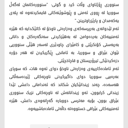
سنووری ڕۆژئاوای وڵات کرد و گوتی: "سنوورەکانمان لەگەڵ
سووریا لە ڕووی ئەمنی و ڕێوشوێنەکانی قایمکردنەوە لە پلەی
یەکەمدان و پارێزراوترینن."
ئەم لێدوانەی بەرپرسەکەی وەزارەتی ناوخۆ لە کاتێکدایە کە هێزە
ئەمنییەکان بەردەوامن لە بەهێزکردنی سەنگەرەکان و دانانی
بەربەستی کۆنکرێتی و کامێرای چاودێری لەسەر هێڵی سنووریی
نێوان عێراق و سووریا، بە ئامانجی ڕێگریکردن لە هەر جۆرە
دزەکردنێکی تیرۆریستان و قاچاخچێتی.
ئەم ئامادەکارییەی وەزارەتی ناوخۆ دوای ئەوە هات، کە سوپای
عەرەبیی سووریا دوای داگیرکردنی ناوچەکانی ژێردەسەڵاتی
هەسەدە، چەند زیندانێکیان شکاند کە ئەندامانی داعشی تێدا
زیندانی کرابوون، ئەو زیندانانەش لە ناوچەکانی نزیک سنووری
عێراق بوون، بۆیە مەترسی دووبارە گەڕانەوەی داعش، هێزە
ئەمنییەکانی عێراقی خستووەتە حاڵەتی ئامادەباشییەوە.