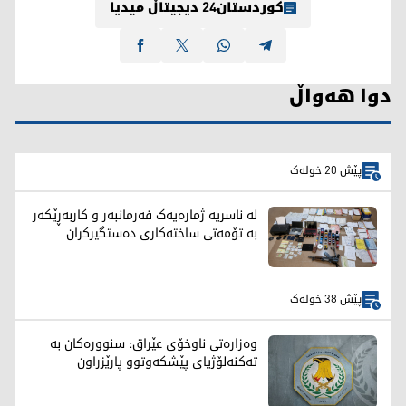
کوردستان24 دیجیتاڵ میدیا
دوا هەواڵ
پێش 20 خولەک
لە ناسریە ژمارەیەک فەرمانبەر و کاربەڕێکەر
بە تۆمەتی ساختەکاری دەستگیرکران
پێش 38 خولەک
وەزارەتی ناوخۆی عێراق: سنوورەکان بە
تەکنەلۆژیای پێشکەوتوو پارێزراون