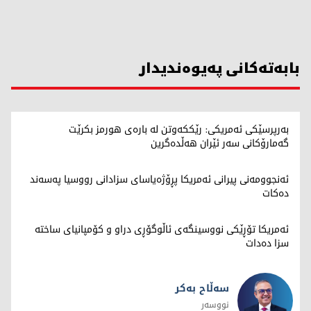
بابەتەکانی پەیوەندیدار
بەرپرسێکی ئەمریکی: رێککەوتن لە بارەی هورمز بکرێت
گەمارۆکانی سەر ئێران هەڵدەگرین
ئەنجوومەنی پیرانی ئەمریکا پڕۆژەیاسای سزادانی رووسیا په‌سه‌ند
ده‌كات
ئەمریکا تۆڕێکی نووسینگەی ئاڵوگۆڕی دراو و کۆمپانیای ساختە
سزا دەدات
سەڵاح بەکر
نووسەر