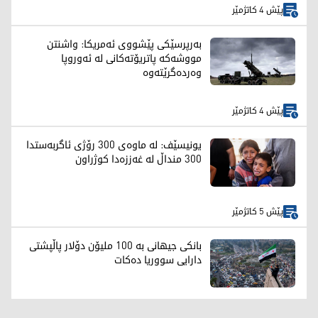
پێش 4 کاتژمێر
بەرپرسێکی پێشووی ئەمریکا: واشنتن
مووشەکە پاتریۆتەکانی لە ئەوروپا
وەردەگرێتەوە
پێش 4 کاتژمێر
یونیسێف: لە ماوەی 300 رۆژی ئاگربەستدا
300 منداڵ لە غەززەدا کوژراون
پێش 5 کاتژمێر
بانکی جیهانی بە 100 ملیۆن دۆلار پاڵپشتی
دارایی سووریا دەکات