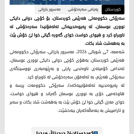
کوردستان
پەیامی سەرەخۆشی
مەسرور بارزانی
سەرۆکی حکوومەتی هەرێمی کوردستان، بۆ کۆچی دوایی دایکی
نووری عوسمان، لە پەیوەندییەکی تەلەفۆنیدا سەرەخۆشی لە
ناوبراو کرد و هیوای خواست خوای گەورە گیانی خوا لێ خۆش بێت
بە بەهەشت شاد بکات.
شەممە، 7ـی شوباتی 2026، مەسرور بارزانی، سەرۆکی حکوومەتی
هەرێمی کوردستان، بەهۆی کۆچی دوایی دایکی نووری عوسمان،
ئەندامی کۆمیتەی ناوەندیی پارتی و بەڕێوەبەری نووسینگەی
سەرۆکی هەرێم، بە تەلەفۆن سەرەخۆشی لە ناوبراو کرد.
لە پەیوەندییە تەلەفۆنییەکەدا، سەرۆکی حکوومەت پرسە و
هاوخەمیی خۆی بە نووری عوسمان گەیاند و هیوای خواست،
خوای مەزن گیانی خوا لێ خۆش بێت بە بەهەشت شاد بکات و سەبر
و ئارامییش بە بنەماڵەکەیان ببەخشێت.
کوردستان24 دیجیتاڵ میدیا