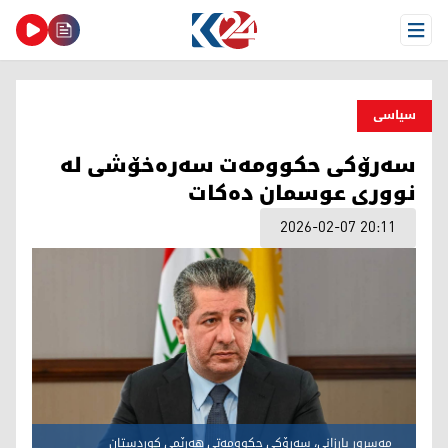
Open Menu
سیاسی
سەرۆکی حکوومەت سەرەخۆشی لە
نووری عوسمان دەکات
2026-02-07 20:11
مەسرور بارزانی، سەرۆکی حکوومەتی هەرێمی کوردستان