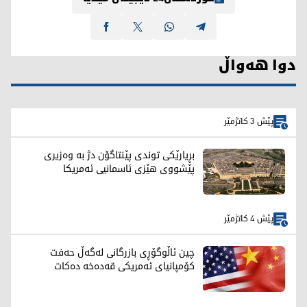
دوا هەواڵ
پێش 3 کاتژمێر
بڕیارێکی توندی پێنتاگۆن دژ بە وەزیری
پێشووی هێزی ئاسمانیی ئەمریکا
پێش 4 کاتژمێر
چین ئاڵوگۆڕی بازرگانی لەگەڵ حەفت
کۆمپانیای ئەمریکی قەدەخە دەکات