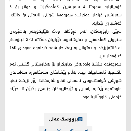
کۆمپانیایە سەرەتا 4 سەرنشین هەڵدەگرێت و دواتر بۆ 6
سەرنشین فراوان دەکرێت؛ هەروەها شوێنی تایبەتی بۆ جانتای
گەشتیاری تێدایە.
بەپێی راپۆرتەکان، ئەم فڕۆکانە وەک هێلیکۆپتەر بەشێوەی
ستوونی هەڵدەفڕن و دەنیشنەوە، خێراییان دەگاتە 320 کیلۆمەتر
لە کاتژمێرێکدا و دەتوانن بە یەک جار شەحنکردنەوە مەودای 160
کیلۆمەتر ببڕن.
هەرچەندە هێشتا وادەیەکی دیاریکراو بۆ بەکارهێنانی گشتیی ئەم
تاکسییە ئاسمانییانە نییە، بەڵام پێشانگای سەنگافورە سەلماندی
شۆڕشی گواستنەوەی ئاسمانی لەناو شارەکاندا زۆر نزیکە؛ تەنیا
ماوەتەوە رێکارە یاسایی و ژێرخانییەکان جێبەجێ بکرێن تا بخرێنە
خزمەتی هاووڵاتییانەوە.
برووسک عەلی