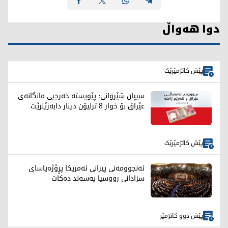
دوا هەواڵ
پێش کاتژمێرێک
سیپان شێروانی: پێویستە خەرجیی مانگانەی
عێراق بۆ خوار 8 ترلیۆن دینار دابەزێنرێت
پێش کاتژمێرێک
ئەنجوومەنی پیرانی ئەمریکا پڕۆژەیاسای
سزادانی رووسیا په‌سه‌ند ده‌كات
پێش دوو کاتژمێر