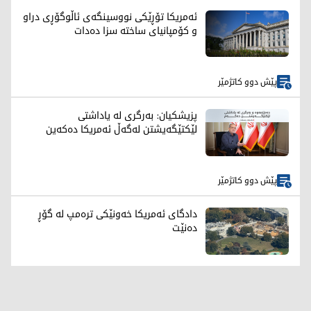
ئەمریکا تۆڕێکی نووسینگەی ئاڵوگۆڕی دراو
و کۆمپانیای ساختە سزا دەدات
پێش دوو کاتژمێر
پزیشکیان: بەرگری لە یاداشتی
لێکتێگەیشتن لەگەڵ ئەمریکا دەکەین
پێش دوو کاتژمێر
دادگای ئەمریکا خەونێکی ترەمپ لە گۆڕ
دەنێت