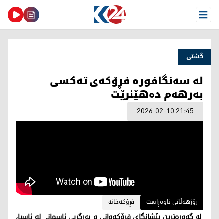
Open Menu
گشتی
لە سەنگافورە فڕۆكەی تەكسی
بەرهەم دەهێنرێت
2026-02-10 21:45
رۆژهەڵاتی ناوەڕاست
فڕۆکەخانە
لە گەورەترین پێشانگای فڕۆکەوانی و بەرگریی ئاسمانی لە ئاسیا،