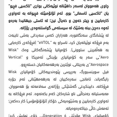
چاوی هەمووان لەسەر داهێنانە نوێیەکانی بواری "تاکسیی فڕیو"
یان "تاکسیی ئاسمانی" بوو. ئەم ئۆتۆمبێلە فڕیوانە بە تەواوی
کارەبایین و چیتر خەون و خەیاڵ نین؛ لە ئاستی جیهانیدا بەرەو
ئەوە دەچن ببنە بەشێک لە سیستەمی گواستنەوەی رۆژانە.
لە پێشانگای سەنگافورە، هەزاران کەس سەردانی بەشی تایبەت
بەم فڕۆکە نوێیانەیان کرد، ناسراو بە "eVTOL" (فڕۆکەی کارەبایی
بە هەڵفرینی ستوونی). کۆمپانیا پێشەنگەکانی وەک "Wisk
Aero"ـی سەر بە کۆمپانیای بۆینگی ئەمریکا و "Vertical
Aerospace"ی بەریتانی، نوێترین بەرهەمەکانیان خستەڕوو.
فیل سوینسبورگ، بەرپرسی پێوەندییەکانی کۆمپانیای Wisk
رایگەیاند، ئامانجی سەرەکییان لە بەرهەمهێنانی ئەم جۆرە
فڕۆکانە، دابینکردنی گەشتێکی رۆژانەی سەلامەتە بۆ هەمووان.
مەبەستیانە جەنجاڵیی ناو شارەکان کەم بکەنەوە. ئەم فڕۆکانە بە
تەواوی کارەبایین و بەشێوەیەکی خۆکار (ئۆتۆنۆمۆس) کار دەکەن؛
ئەمەش خاڵی جیاکەرەوەیانە.
کۆمپانیای Wisk مۆدێلی Generation 6ـی خۆی نمایش کرد؛