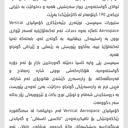
توانای گواستنەوەی چوار سەرنشینی هەیە و دەتوانێت بە خێرایی
نزیکەی 190 کیلۆمەتر لە کاتژمێرێکدا بفڕێت.
ستیورات سیمپسن، نوێنەری جێبەجێکاری کۆمپانیای Vertical
Aerospace ئاماژە بەوە دەدات، ئەم تەکنەلۆژیایە لەسەر لێواری
بوون بە ڕاستییەکی جیهانییە. بە گوتەی ئەو، بابەتەکە تەنیا
تەکنەلۆژیا نییە، بەڵکوو پێویستی بە رێنمایی و ژێرخانی گونجاو
هەیە.
سیمپسن پێی وایە ئاسیا دەبێتە گەورەترین بازاڕ بۆ ئەم جۆرە
گواستنەوەیە، هۆکارەکەشی بوونی شارە زەبەلاح و
قەرەباڵغەکانە. بۆ چارەسەری کێشەی هاتوچۆی ئەم شارانە،
فڕینی نزم بە چارەسەرێکی گونجاو دەزانێت، بەبێ ئەوەی پێویست
بە دروستکردنی شەقام و تونێلی نوێ بکات و تێچوویەکی زۆر بخاتە
سەر حکوومەت.
کۆمپانیای Vertical Aerospace لەم دواییانەدا لە سەنگافورە
رێککەوتنێکی بۆ تاقیکردنەوەی "تاکسیی ئاسمانی" و گەیاندنی
فریاگوزارییە پزیشکییەکان واژۆ کردووە. فڕۆکەی Valoـی ئەم