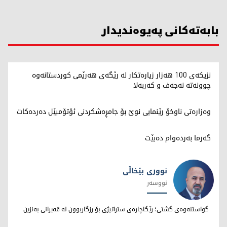
بابەتەکانی پەیوەندیدار
نزیکەی 100 هەزار زیارەتکار لە رێگەی هەرێمی کوردستانەوە
چوونەتە نەجەف و کەربەلا
وەزارەتی ناوخۆ رێنمایی نوێ بۆ جامڕەشکردنی ئۆتۆمبێل دەردەکات
گەرما بەردەوام دەبێت
نووری بێخاڵی
نووسەر
نووری بێخاڵی
گواستنەوەی گشتی؛ رێگاچارەی ستراتیژی بۆ رزگاربوون لە قەیرانی بەنزین