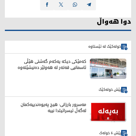
دوا هەواڵ
خولەکێک لە ئێستاوە
کەمێکی دیکە یەکەم گەشتی هێڵی
ئاسمانیی قەتەر لە هەولێر دەنیشێتەوە
پێش خولەکێک
مەسرور بارزانی: هیچ پەیوەندییەکمان
لەگەڵ ئیسرائیلدا نییە
پێش 6 خولەک