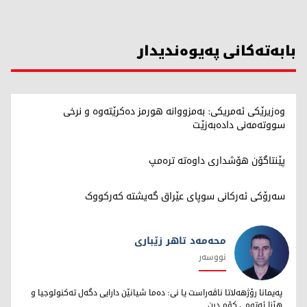
بابەتەکانی پەیوەندیدار
وەزیرێکی ئەمریکی: بەمزووانە هورمز دەکرێتەوە و نرخی
سووتەمەنی دادەبەزێت
پێنتاگۆن هۆشداری داوەتە ترەمپ
سەرۆکی ئەرکانی سوپای عێراق گەیشتە کەرکووک
محەمەد تاهر زێبارى
نووسەر
محەمەد تاهر زێبارى
پەیمانا رۆژهەلاتا ناڤەراست یا نى: دەما شیانێن دارایى دگەل تەکنولوجیا و
هێزا ئەتومى کۆم دبن