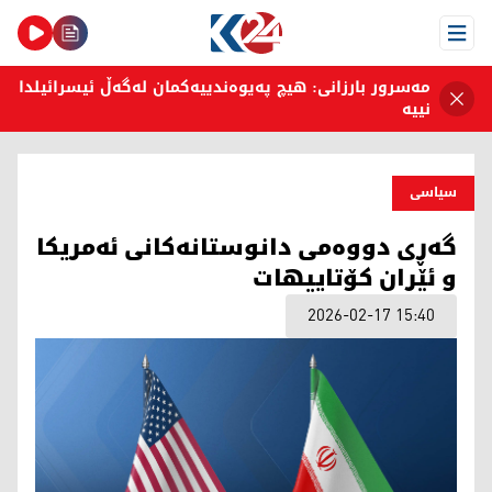
Open Menu
مەسرور بارزانی: هیچ پەیوەندییەکمان لەگەڵ ئیسرائیلدا
نییە
سیاسی
گەڕی دووەمی دانوستانەکانی ئەمریکا
و ئێران کۆتاییهات
2026-02-17 15:40