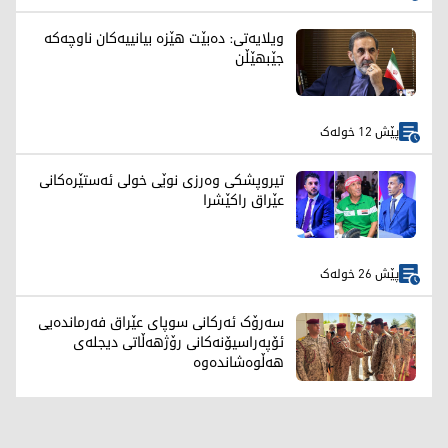
ویلایەتی: دەبێت هێزە بیانییەکان ناوچەکە
جێبهێڵن
پێش 12 خولەک
تیروپشكی وەرزی نوێی خولی ئەستێرەكانی
عێراق راكێشرا
پێش 26 خولەک
سەرۆک ئەرکانی سوپای عێراق فەرماندەیی
ئۆپەراسیۆنەکانی رۆژهەڵاتی دیجلەی
هەڵوەشاندەوە