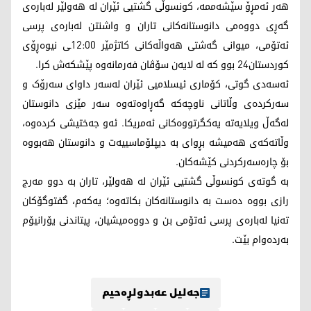
هەر ئەمڕۆ سێشەممە، کونسوڵی گشتیی ئێران لە هەولێر لەبارەی
گەڕی دووەمی دانوستانەکانی تاران و واشنتن لەبارەی پرسی
ئەتۆمی، میوانی گەشتی هەواڵەکانی کاتژمێر 12:00ـی نیوەڕۆی
کوردستان24 بوو کە لە لایەن سۆڤان فەرمانەوە پێشکەش کرا.
ئەسەدی گوتی، کۆماری ئیسلامیی ئێران لەسەر داوای سەرۆک و
سەرکردەی وڵاتانی ناوچەکە گەڕاوەتەوە سەر مێزی دانوستان
لەگەڵ ویلایەتە یەکگرتووەکانی ئەمریکا. ئەو جەختیشی کردەوە،
وڵاتەکەی هەمیشە بڕوای بە دیپلۆماسییەت و دانوستان هەبووە
بۆ چارەسەرکردنی کێشەکان.
بە گوتەی کونسوڵی گشتیی ئێران لە هەولێر، تاران بە دوو مەرج
رازی بووە دەست بە دانوستانەکان بکاتەوە؛ یەکەم، گفتوگۆکان
تەنیا لەبارەی پرسی ئەتۆمی بن و دووەمیشیان، پیتاندنی یۆرانیۆم
بەردەوام بێت.
جەلیل عەبدولڕەحیم