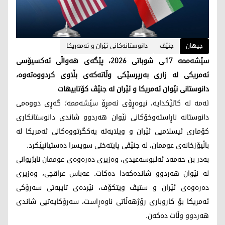
جیهان
جنێڤ
دانوستانەکانی ئێران و ئەمەریکا
سێشەممە 17ـی شوباتی 2026، پێگەی هەواڵی ئەکسیۆسی
ئەمریکی لە زاری بەرپرسێکی وڵاتەکەی بڵاوی کردووەتەوە،
دانوستانی نێوان ئەمریکا و ئێران لە جنێڤ کۆتاییهات
ئەمە لە کاتێکدایە، نیوەڕۆی ئەمڕۆ سێشەممە؛ گەڕی دووەمی
دانوستانە ناڕاستەوخۆکانی نێوان هەردوو شاندی دانوستانکاری
کۆماری ئیسلامیی ئێران و ویلایەتە یەکگرتووەکانی ئەمریکا لە
باڵیۆزخانەی عوممان، لە جنێڤی پایتەختی سویسرا دەستیانپێکرد.
بەدر بن حەمەد ئەلبوسەعیدی، وەزیری دەرەوەی عوممان نابژیوانی
لە نێوان هەردوو شاندەکەدا دەکات. عەباس عراقچی، وەزیری
دەرەوەی ئێران و ستیڤ ویتکۆف، نێردەی تایبەتی سەرۆکی
ئەمریکا بۆ کاروباری رۆژهەڵاتی ناوەڕاست، سەرۆکایەتیی شاندی
هەردوو وڵات دەکەن.