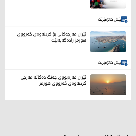
پێش کاتژمێرێک
ئێران مەرجەکانی بۆ کردنەوەی گەرووی
هورمز رادەگەیەنێت
پێش کاتژمێرێک
ئێران قەرەبووی جەنگ دەکاتە مەرجی
کردنەوەی گەرووی هورمز