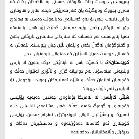
پەیوەندی دروست بکات. هاوکات دەستی بە بانکەکان بگات کە
قەرزی بچووک وەربگرێت یان هەر قەرزێکی دیکە. قەرز و هاوکاری
دارایی تایبەت هەن بۆ ئەو کەسانەی دەیانەوێت دەست بە هەندێ
جۆر لە بازرگانی بکەن. بۆیە دەرفەتی گەلێک زۆر هەن. بابەتەکە
تەنیا پەیوەستە بەو کەسانە کە سەردانی سەنتەری بازرگانی بکەن
و گفتوگۆمان لەگەڵ بکەن و پێمان بڵێن چیان پێویستە. ئێمەش بە
کەسانی دروست دەیان ناسێنین کە دەتوانن یارمەتیان بدەن.
کوردستان24:
با کەمێک باس لە بابەتێکی دیکە بکەین لە بارەی
ویلایەتی مینەسۆتا، بەم دواییانە گرژی و ئاڵۆزی لەنێوان خەڵک و
کۆچبەران لەنێوان خەڵک و هێزە ئەمنییەکان روویدا، بۆچوونی تۆ
لەبارەی ئەم دۆخە چیییە؟
شێڵی کارڵسن:
لە ئەمریکا بۆماوەی چەندین دەیەیە پۆلیسی
کۆچبەری و گومرگ هەیە. خەڵک هەن بەشێوەی نایاسایی دێنە
ئەمریکا و بەشێکیان تاوانی تووندوتیژی ئەنجام دەدەن، پۆلیسی
کۆچبەری ئەو کەسانە دەدۆزێتەوە و دەستگیریان دەکات و
دیپۆرتی وڵاتەکانیانیان دەکەنەوە.