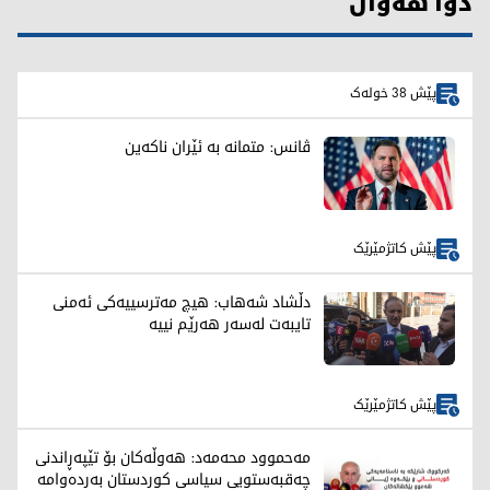
دوا هەواڵ
پێش 38 خولەک
ڤانس: متمانە بە ئێران ناکەین
پێش کاتژمێرێک
دڵشاد شەهاب: هیچ مەترسییەکی ئەمنی
تایبەت لەسەر هەرێم نییە
پێش کاتژمێرێک
مەحموود محەمەد: هەوڵەکان بۆ تێپەڕاندنی
چەقبەستویی سیاسی کوردستان بەردەوامە