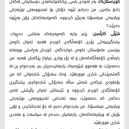
کوردستان24:
بەر لەوەی باسی رێککەوتننامەی دۆستایەتی لەگەڵ
زاخۆ بکەین، من دەزانم ئێوە خۆتان بۆ ئەنجوومەنی نوێنەرانی
ویلایەتی مینەسۆتا بەربژێر کردووە، کەمپەینەکەتان چۆن بەڕێوە
دەچێت؟
شێڵی کارڵسن:
پێم وایە کەمپەینەکە بەباشی دەڕوات.
پشتگیرییەکی زۆری کۆمەڵگەی کوردم هەیە. ئەوان خاوەن
بیزنسن، مامۆستان، خاوەن خواردنگەن. کوردان بەڕاستی بوونەتە
رایەڵەی کۆمەڵگەکەمان و لە زۆر بواری جیاواز پێگەیان هەیە. من
دەمەوێت بە هەموو شێوەیەک یارمەتیدەریان بم، بەردەوام بن لە
گەشەپێدانی شاری موورهێد. وەک سەرۆکی شارەوانی کە من
بۆماوەی نزیکەی شەش ساڵە سەرۆکی شارەوانیم، پشتگیری
کۆمەڵگەی کوردم کردووە و ئێستاش ئەوان پاڵپشتی لەمن
دەکەن کە دەمەوێت ببمە ئەندامی ئەنجوومەنی نوێنەرانی
ویلایەتی مینەسۆتا. من بەردەوام دەبم لە خۆ تەرخانکردن و لۆبی
بۆیان لە ویلایەتەکەمان، یارمەتیان دەدەم لە سیاسەت و فەندی
شاری موورهێد.