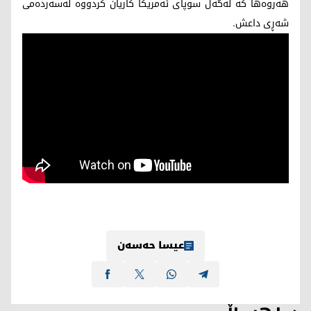
هەروەها کە لەگەڵ سوپای ئەمریکا کاریان کردووە لەسەردەمی
شەڕی داعش.
عیسا حەسەن