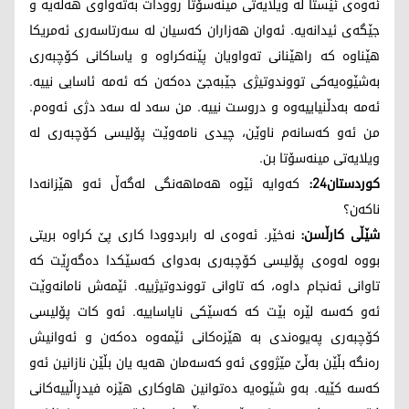
ئەوەی ئێستا لە ویلایەتی مینەسۆتا روودات بەتەواوی هەڵەیە و
جێگەی ئیدانەیە. ئەوان هەزاران کەسیان لە سەرتاسەری ئەمریکا
هێناوە کە راهێنانی تەواویان پێنەکراوە و یاساکانی کۆچبەری
بەشێوەیەکی تووندوتیژی جێبەجێ دەکەن کە ئەمە ئاسایی نییە.
ئەمە بەدڵنیاییەوە و دروست نییە. من سەد لە سەد دژی ئەوەم.
من ئەو کەسانەم ناوێن، چیدی نامەوێت پۆلیسی کۆچبەری لە
ویلایەتی مینەسۆتا بن.
کوردستان24:
کەوایە ئێوە هەماهەنگی لەگەڵ ئەو هێزانەدا
ناکەن؟
شێڵی کارڵسن:
نەخێر. ئەوەی لە رابردوودا کاری پێ کراوە بریتی
بووە لەوەی پۆلیسی کۆچبەری بەدوای کەسێکدا دەگەڕێت کە
تاوانی ئەنجام داوە، کە تاوانی تووندوتیژییە. ئێمەش نامانەوێت
ئەو کەسە لێرە بێت کە کەسێکی نایاساییە. ئەو کات پۆلیسی
کۆچبەری پەیوەندی بە هێزەکانی ئێمەوە دەکەن و ئەوانیش
رەنگە بڵێن بەڵێ مێژووی ئەو کەسەمان هەیە یان بڵێن نازانین ئەو
کەسە کێیە. بەو شێوەیە دەتوانین هاوکاری هێزە فیدڕاڵییەکانی