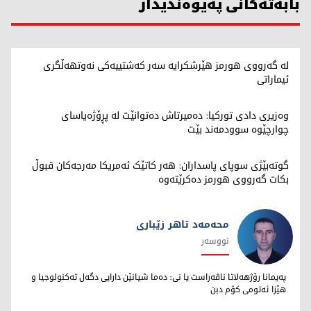
بابەتەکانی پەیوەندیدار
لە گەرووی هورمز هێرشکرایە سەر کەشتییەکی نەوتهەڵگری
ئیماراتی
وەزیری دادی تورکیا: دەمیرتاش دەتوانێت لە پڕۆژەیاسای
چوارچێوە سوودمەند بێت
گوتەبێژی سوپای پاسداران: هەر کاتێک ئەمریکا مەرجەکان قبوڵ
بکات گەرووی هورمز دەکرێتەوە
محەمەد تاهر زێبارى
نووسەر
محەمەد تاهر زێبارى
پەیمانا رۆژهەلاتا ناڤەراست یا نى: دەما شیانێن دارایى دگەل تەکنولوجیا و
هێزا ئەتومى کۆم دبن