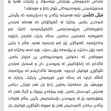
ئەندامی ئەنجوومەنی نوێنەرانی مینەسۆتا، چ پلانێکت هەیە بۆ
بەرەوپێشبردنی پەیوەندییەکانی نێوان زاخۆ و موورهێد؟
شێڵی کارڵسن:
ئێمە هەمیشە رێگەی وا دەدۆزینەوە کە پاڵپشتی
لەیەکدی بکەین. یەکێک لە گفتوگۆکان کە هەمانە لەبارەی
کەلوپەلەکانی بەڕێوەبەرایەتیی ئاگرکوژێنەوەیە. کاتێک ئەو
کەلوپەلانە خانەنشین دەکەین، رەنگە بکرێت لەلایەن زاخۆوە
بەکاربێنەوە. گفتوگۆی زۆر لەو بارەیەوە هەیە، بەڵام با بزانین
ئەوە چۆن دەکرێت و پرۆسەکە چۆن دەبێت. بۆیە ئەمە یەکێکە لەو
نموونانەی کە دەتوانین پەیوەندییەکەی پێ فراوان بکەین.
ئاگادارم کە زانکۆکانیش لە پەیوەندی دان و قسەیان لەبارەی
ئاڵوگۆڕی قوتابیان کردووە. هەروەها ئاگاداریشم کە بیرۆکەیەک
گەڵاڵە کراوە کە رەنگە ناوی ناوچەیەکی پارکێک، پارکێک لە
موورهێد یان شەقامێک بەناوی زاخۆ یان هەر ناوێکی دیکەی
هەرێمی کوردستان بکەین. بۆیە بیرۆکەی بچووک و گرنگ هەن کە
بەهۆیانەوە رێز لە پەیوەندی دۆستایەتیمان بگرین، بەڵام هاوکات
رێگەی دیکەی گەورەتریش هەن بۆ نموونە ئاڵوگۆڕی قوتابیان یان