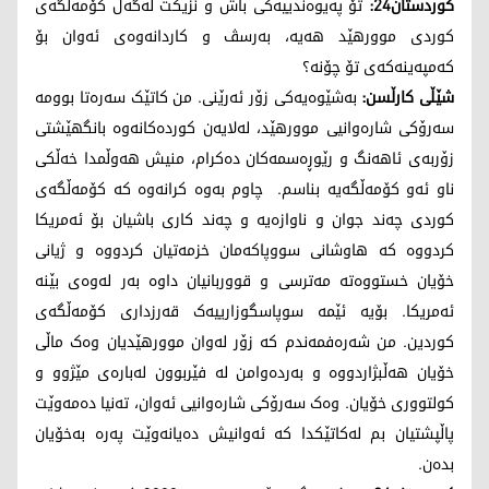
کوردستان24:
تۆ پەیوەندییەکی باش و نزیکت لەگەڵ کۆمەڵگەی
کوردی موورهێد هەیە، بەرسڤ و کاردانەوەی ئەوان بۆ
کەمپەینەکەی تۆ چۆنە؟
شێڵی کارڵسن:
بەشێوەیەکی زۆر ئەرێنی. من کاتێک سەرەتا بوومە
سەرۆکی شارەوانیی موورهێد، لەلایەن کوردەکانەوە بانگهێشتی
زۆربەی ئاهەنگ و رێوڕەسمەکان دەکرام، منیش هەوڵمدا خەڵکی
ناو ئەو کۆمەڵگەیە بناسم. چاوم بەوە کرانەوە کە کۆمەڵگەی
کوردی چەند جوان و ناوازەیە و چەند کاری باشیان بۆ ئەمریکا
کردووە کە هاوشانی سووپاکەمان خزمەتیان کردووە و ژیانی
خۆیان خستووەتە مەترسی و قووربانیان داوە بەر لەوەی بێنە
ئەمریکا. بۆیە ئێمە سوپاسگوزارییەک قەرزداری کۆمەڵگەی
کوردین. من شەرەفمەندم کە زۆر لەوان موورهێدیان وەک ماڵی
خۆیان هەڵبژاردووە و بەردەوامن لە فێربوون لەبارەی مێژوو و
کولتووری خۆیان. وەک سەرۆکی شارەوانیی ئەوان، تەنیا دەمەوێت
پاڵپشتیان بم لەکاتێکدا کە ئەوانیش دەیانەوێت پەرە بەخۆیان
بدەن.