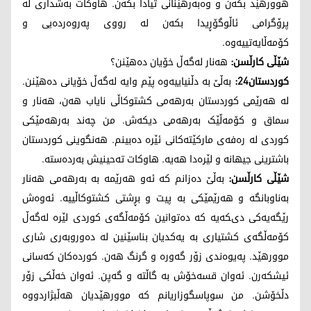
هوورهێد بکەن و وەبەرهێنانی تیادا بکەن. هاوکات بەشداری لە
پرۆگرامی ئاڵوگۆڕیدا بکەن لە رووی پەروەردەیی و
کۆمەڵایەتییەوە.
شێڵی کارڵسن:
هەنار لەگەڵ خۆیان دەهێنن؟
کوردستان24:
بەڵێ بە دڵنیاییەوە پێم وایە لەگەڵ خۆیانی دەهێنن.
لە هەرێمی کوردستان بەرهەمی کشتوکاڵی نایاب هەن، هەنار و
سماق و کۆمەڵێک بەرهەمی دیکەش. من چەند بەرهەمێکی
کوردی لە رەفەی مارکێتەکانی ئێرە دەبینم. هەنگوینی کوردستان
باشترینی جیهانە و لێرەدا هەیە. هاوکات تەحینیش بەردەستە.
شێڵی کارڵسن:
بەڵێ دەزانم کە ئەو هەرێمە بە بەرهەمی هەنار
بەناوبانگە و هەرێمێکی بە پیت و بڕشتی کشتوکاڵییە. ئەوەش
رێگەیەکی دیکەیە کە دەتوانین کۆمەڵگەی کوردی لێرە لەگەڵ
کۆمەڵگەی کشتیاری بە یەکدیان بناسێنین لە دەوروبەری شاری
موورهێد. پەیوەندی زۆر گەورە و گرنگ هەن. کوردەکان کەسانی
ئیشکەرن. ئەوان قسەخۆش بە گاڵتە و گەپن. ئەوان خەڵکی زۆر
دڵخۆشن. من سوپاسگوزاریانم کە موورهێدیان هەڵبژاردووە