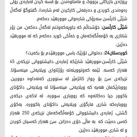
پرۆژەی بازرگانی بچووک و مامناوەندن. بۆ قسە کردن لەبارەی رۆڵی
رەوەندی کوردی و دەرفەتی کارکردن لەم شارەدا، گفتوگۆ لەگەڵ
شێڵی کارڵسن سەرۆکی شارەوانی موورهێد دەکەم.
شێڵی کارڵسن:
خۆشحاڵم کە جاوپەکەوتنم لەگەڵ دەکەن، من زۆر
شانازی بە کۆمەڵگەکەمان و خەڵکی کورد دەکەم کە لە موورهێد
دەژین.
کوردستان24:
دەتوانی تۆزێک باسی موورهێدم بۆ بکەیت؟
شێڵی کارڵسن:موورهێد شارێکە ژمارەی دانیشتووانی نزیکەی 45
هەزار کەسە. ئێمە کەوتووینەتە رۆژئاوای ویلایەتی مینەسۆتا.
نزیکەی سێ بۆ چوار کاتژمێر لە سنووری کەنەداوە دوورین.
رووبارێکمان هەیە کە ویلایەتی مینەسۆتا لە ویلایەتی داکۆتای
باکوور جیا دەکاتەوە کە رووباری سوورە. لە لاکەی دیکەی
رووبارەکە شاری فارگۆی ویلایەتی داکۆتای باکوورە. بەکۆی
گشتی، ژمارەی دانیشتووانی کۆمەڵگەکەمان نزیکەی 250 هەزار
کەس دەبێت کە بە ماڵی خۆی دەزانن. سێ هەزار کەسیان کوردن
و لە شاری موورهێد دەژین.