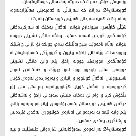
بۆنەیەکی خۆش دەبێت کە دەبێتە یەک ساڵی دۆستایەتیمان.
کوردستان24:
دەزانم کە سەرقاڵی بە کەمپەینی هەڵبژاردنەوە،
بەڵام پلانت هەیە سەردانی هەرێمی کوردستان بکەیت؟
شێڵی کارڵسن:
هیوادارم بتوانم. لەگەڵ یەکێک لە سەرکردەکانی
کۆمەڵگەی کوردی قسەم دەکرد. رەنگە مانگی تشرینی دووەم
بتوانم، بەڵام نامەوێت هیچ بەڵێنێک بدەم، چونکە تۆ نازانی چ شتێک
رووودەدات. وێنەکانی زاخۆم بینیون و گرووپێکی کەسایەتیمان لە
کۆمەڵگەی موورهێد چوونە زاخۆ. پێم وابێ مانگی تشرینی
دووەمی ساڵی رابردوو بوو. ئەو چیرۆک و خەڵکانەی ئەوان
ناسیبوونیان، لەگەڵ کولتوور و زانیاری و پەروەردەی ئەوەی کۆیان
کردبووەوە و لەگەڵ خۆیان هێنابوویانەوە بەڕاستی منی زۆر
دڵخۆش کرد و وام لێ دەکات منیش سەردانی زاخۆ و بەشەکانی
دیکەی هەرێمی کوردستان بکەم، بۆئەوەی زیاتر لەبارەیەوە بزانم.
پێم وایە ئێمە بە بەردەوامی لەبارەی کولتووری یەکدی فێردەبین
و پشتگیری یەکدی دەکەین.
کوردستان24:
بەر لەوەی سەرۆکایەتیی شارەوانی جێبهێڵیت و ببیە