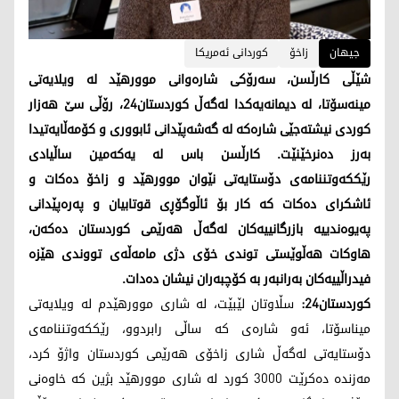
جیهان
زاخۆ
کوردانی ئەمریکا
شێڵی کارڵسن، سەرۆکی شارەوانی موورهێد لە ویلایەتی
مینەسۆتا، لە دیمانەیەکدا لەگەڵ کوردستان24، رۆڵی سێ هەزار
کوردی نیشتەجێی شارەکە لە گەشەپێدانی ئابووری و کۆمەڵایەتیدا
بەرز دەنرخێنێت. کارڵسن باس لە یەکەمین ساڵیادی
رێککەوتننامەی دۆستایەتی نێوان موورهێد و زاخۆ دەکات و
ئاشکرای دەکات کە کار بۆ ئاڵوگۆڕی قوتابیان و پەرەپێدانی
پەیوەندییە بازرگانییەکان لەگەڵ هەرێمی کوردستان دەکەن،
هاوکات هەڵوێستی توندی خۆی دژی مامەڵەی تووندی هێزە
فیدراڵییەکان بەرانبەر بە کۆچبەران نیشان دەدات.
کوردستان24:
سڵاوتان لێبێت، لە شاری موورهێدم لە ویلایەتی
میناسۆتا، ئەو شارەی کە ساڵی رابردوو، رێککەوتننامەی
دۆستایەتی لەگەڵ شاری زاخۆی هەرێمی کوردستان واژۆ کرد،
مەزندە دەکرێت 3000 کورد لە شاری موورهێد بژین کە خاوەنی