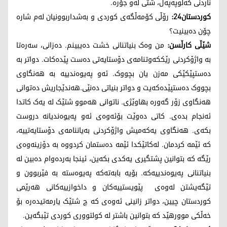
ناردنی کەلوپەپەل، شتی لەو جۆرە.
کوردستان24:
رۆڵی کۆمەڵگەی کوردی و بەشداربوونیان لەم شارە
چۆن دەبینیت؟
شێڵی کارڵسن:
من وەک بنیاتنانی خشت دەیبینم. دەزانی، سەرەتا
بە واژۆکردنی رێککەوتنامەی دۆستایەتی دەست پێدەکات. دواتر بە
دەستپێکێکی مەزن یان بچووک. ئەو پەیوەندییە بە هەنگاوی
بچووک دەستپێدەکەیت و دواتر بنیاتی دەنێی.هەندێجاریش دەتوانی
هەنگاوی زۆر گەورە بهاوێژی. ناتوانی هەموو شتێک لە یەک کاتدا
ئەنجام بدەی. کاتی دەوێت بۆئەوەی ئەو پەیوەندیانە دروست
بکەی. هەنگاوی یەکەمیش واژۆکردنی بەیاننامەی دۆستایەتییە،
کە ئێمە کردمان. لەکاتێکدا ئێمە دەستمان کردووە بە دۆزینەوەی
رێگە کە بتوانین پشتگیری یەکدی بکەین، ئینجا بەردەوام دەبین لە
بنیاتنانی پەیوەندییەکە. بۆیە بابەتەکە پەیوەستە بە فێربوون و
تێگەیشتن لەوەی پێویستییەکان و داخوازییەکانی هەرێمی
کوردستان چیین، دواتر زانینی ئەوەی کە چ شتێک یارمەتیدەرە بۆ
خەڵکی موورهێد کە بتوانین باشتر لە کولتووری کوردی تێبگەین.