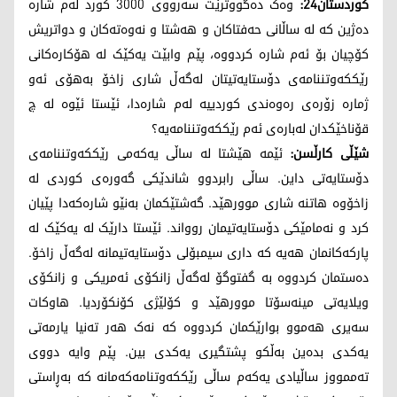
کوردستان24:
وەک دەگووترێت سەرووی 3000 کورد لەم شارە
دەژین کە لە ساڵانی حەفتاکان و هەشتا و نەوەتەکان و دواتریش
کۆچیان بۆ ئەم شارە کردووە، پێم وابێت یەکێک لە هۆکارەکانی
رێککەوتننامەی دۆستایەتیتان لەگەڵ شاری زاخۆ بەهۆی ئەو
ژمارە زۆرەی رەوەندی کوردییە لەم شارەدا، ئێستا ئێوە لە چ
قۆناخێکدان لەبارەی ئەم رێککەوتننامەیە؟
شێڵی کارڵسن:
ئێمە هێشتا لە ساڵی یەکەمی رێککەوتننامەی
دۆستایەتی داین. ساڵی رابردوو شاندێکی گەورەی کوردی لە
زاخۆوە هاتنە شاری موورهێد. گەشتێکمان بەنێو شارەکەدا پێیان
کرد و نەمامێکی دۆستایەتیمان روواند. ئێستا دارێک لە یەکێک لە
پارکەکانمان هەیە کە داری سیمبۆلی دۆستایەتیمانە لەگەڵ زاخۆ.
دەستمان کردووە بە گفتوگۆ لەگەڵ زانکۆی ئەمریکی و زانکۆی
ویلایەتی مینەسۆتا موورهێد و کۆلێژی کۆنکۆردیا. هاوکات
سەیری هەموو بوارێکمان کردووە کە نەک هەر تەنیا یارمەتی
یەکدی بدەین بەڵکو پشتگیری یەکدی بین. پێم وایە دووی
تەممووز ساڵیادی یەکەم ساڵی رێککەوتنامەکەمانە کە بەڕاستی