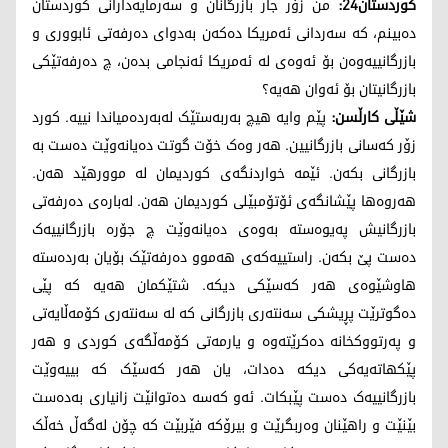
کوردستان24:
من زۆر جار بازرگانان و سەرمایەدارانی کوردستان
دەبینم، کە سەردانی ئەمریکا دەکەن بەدوای دەرفەتی ئابووری و
بازرگانییەوەن بۆ ئەوەی لە ئەمریکا ئەنجامی بدەن، چ دەرفەتێکی
بازرگانیتان بۆ ئەوان هەیە؟
شێڵی کارڵسن:
پێم وایە هیچ بەربەستێک لەبەردەمیاندا نییە. کورد
زۆر کەسانی بازرگانیین. هەر وەک خۆت گوتت دەیانەوێت دەست بە
بازرگانی بکەن. ئێمە خواردنگەی کوردیمان لە موورهێد هەن.
هەروەها پێشانگەی ئۆتۆمبێلی کوردیمان هەن. لەبارەی دەرفەتی
بازرگانیش پەیوەستە بەوەی دەیانەوێت چ جۆرە بازرگانییەک
دەست پێ بکەن. راستییەکەی هەموو دەرفەتێک بۆیان بەردەستە
هاوشێوەی هەر کەسێکی دیکە. شتێکمان هەیە کە پێی
دەگوترێت پڕیشکی سەنتەری بازرگانی کە لە سەنتەری کۆمەڵایەتی
و پەرتووکخانە دەکرێتەوە و یارمەتی کۆمەڵگەی کوردی و هەر
پێکهاتەیەکی دیکە دەدات، یان هەر کەسێک کە بییەوێت
بازرگانییەک دەست پێبکات. ئەو کەسە دەتوانێت زانیاری بەدەست
بێنێت و راهێنان وەربگرێت و بیرۆکە فێربێت کە چۆن لەگەڵ خەڵک