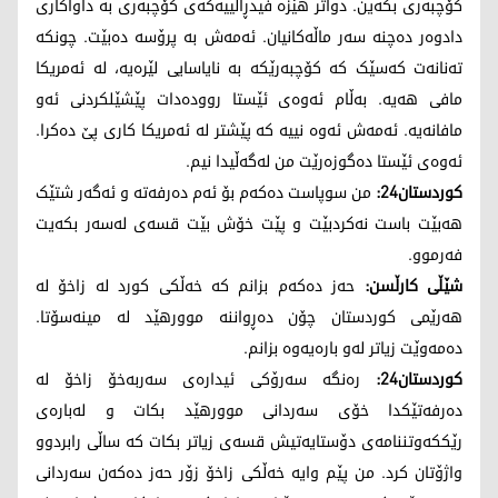
کۆچبەری بکەین. دواتر هێزە فیدڕاڵییەکەی کۆچبەری بە داواکاری
دادوەر دەچنە سەر ماڵەکانیان. ئەمەش بە پرۆسە دەبێت. چونکە
تەنانەت کەسێک کە کۆچبەرێکە بە نایاسایی لێرەیە، لە ئەمریکا
مافی هەیە. بەڵام ئەوەی ئێستا روودەدات پێشێلکردنی ئەو
مافانەیە. ئەمەش ئەوە نییە کە پێشتر لە ئەمریکا کاری پێ دەکرا.
ئەوەی ئێستا دەگوزەرێت من لەگەڵیدا نیم.
کوردستان24:
من سوپاست دەکەم بۆ ئەم دەرفەتە و ئەگەر شتێک
هەبێت باست نەکردبێت و پێت خۆش بێت قسەی لەسەر بکەیت
فەرموو.
شێڵی کارڵسن:
حەز دەکەم بزانم کە خەڵکی کورد لە زاخۆ لە
هەرێمی کوردستان چۆن دەڕواننە موورهێد لە مینەسۆتا.
دەمەوێت زیاتر لەو بارەیەوە بزانم.
کوردستان24:
رەنگە سەرۆکی ئیدارەی سەربەخۆ زاخۆ لە
دەرفەتێکدا خۆی سەردانی موورهێد بکات و لەبارەی
رێککەوتننامەی دۆستایەتیش قسەی زیاتر بکات کە ساڵی رابردوو
واژۆتان کرد. من پێم وایە خەڵکی زاخۆ زۆر حەز دەکەن سەردانی