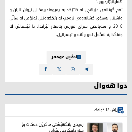
هەڵیانبژاردبوو."
ئەم گوتانەی عێراقچی لە کاتێکدایە پەیوەندییەکانی نێوان تاران و
واشنتن بەهۆی کشانەوەی ترەمپ لە رێککەوتنی ئەتۆمی لە ساڵی
2018 و سەپاندنی سزای قورس بەسەر ئێراندا، تا ئێستاش لە
جەنگدایە لەگەڵ ئەو وڵاتە و ئیسرائیل.
لاڤین عومەر
دوا هەواڵ
پێش 18 خولەک
زەیدی بانگهێشتی ماکرۆن دەکات بۆ
سەردانیکردنی عێراق