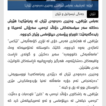
(وێنە؛ ئەرشیف، عەباس عێراقچی، وەزیری دەرەوەی ئێران)
ئێران
جەنگی ئیسرائیل و ئێران
عەباس عێراقچی، وەزیری دەرەوەی ئێران، لە پەیامێکیدا هێرش
دەکاتە سەر سیاسەتەکانی دۆناڵد ترەمپ، سەرۆکی ئەمریکا و
رایدەگەیەنێت؛ ناوبراو پرۆسەی دیپلۆماسی وێران کردووە.
عێراقچی لە هەژماری فەرمی خۆی لە تۆڕی کۆمەڵایەتی "ئێکس"
ئاماژەی بەوە کردووە، کاتێک دانوستانە ئەتۆمییەکە وەک
"مامەڵەیەکی خانووبەرە" سەیر دەکرێن و گوتەی ناڕاست
واقیعەکان دەشارێتەوە، هەرگیز چاوەڕوانییە ناڕاستەکان ناتوانرێت
بەدی بهێنرێن.
وەزیری دەرەوەی ئێران لە درێژەی پەیامەکەیدا نووسیویەتی:
"دەرئەنجامی ئەم جۆرە مامەڵانە تەنیا بۆردومانکردنی مێزی
دانوستان بوو لە رق و کینە."
عێراقچی بە راشکاوی دۆناڵد ترەمپ بە "خاین" ناودەبات و دەڵێت:
"ترەمپ خیانەتی لە دیپلۆماسی و ئەو ئەمریکییانەش کرد کە