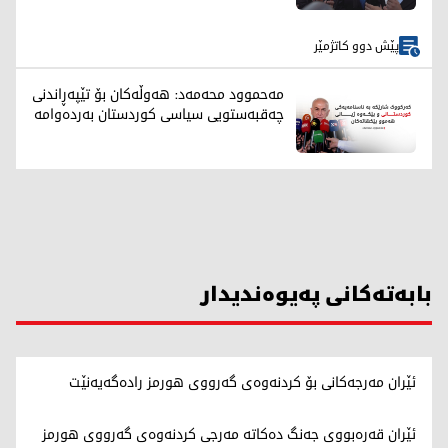
پێش دوو کاتژمێر
مەحموود محەمەد: هەوڵەکان بۆ تێپەڕاندنی
چەقبەستویی سیاسی کوردستان بەردەوامە
بابەتەکانی پەیوەندیدار
ئێران مەرجەکانی بۆ کردنەوەی گەرووی هورمز رادەگەیەنێت
ئێران قەرەبووی جەنگ دەکاتە مەرجی کردنەوەی گەرووی هورمز