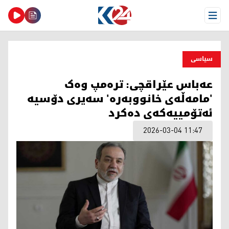
Open Menu
سیاسی
عەباس عێراقچی: ترەمپ وەک
'مامەڵەی خانووبەرە' سەیری دۆسیە
ئەتۆمییەکەی دەکرد
2026-03-04 11:47