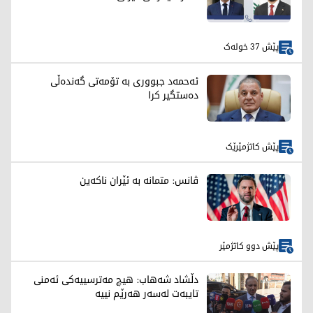
پێش 37 خولەک
ئەحمەد جبووری بە تۆمەتی گەندەڵی
دەستگیر کرا
پێش کاتژمێرێک
ڤانس: متمانە بە ئێران ناکەین
پێش دوو کاتژمێر
دڵشاد شەهاب: هیچ مەترسییەکی ئەمنی
تایبەت لەسەر هەرێم نییە