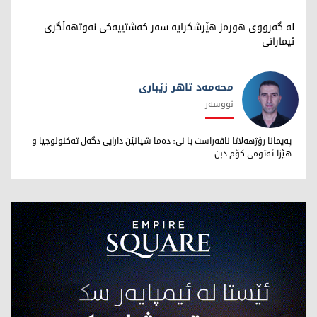
لە گەرووی هورمز هێرشکرایە سەر کەشتییەکی نەوتهەڵگری
ئیماراتی
محەمەد تاهر زێبارى
نووسەر
محەمەد تاهر زێبارى
پەیمانا رۆژهەلاتا ناڤەراست یا نى: دەما شیانێن دارایى دگەل تەکنولوجیا و
هێزا ئەتومى کۆم دبن