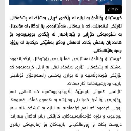
جیهان
کریستیانۆ ڕۆناڵدۆ بە نیازە لە ڕێگەی کڕینی بەشێک لە پشکەکانی
تۆڕێکی ئینتەرنێت، کە یارییەکانی هەڵبژاردەی پۆرتوگال لە مۆندیال
بە شێوەیەکی خۆڕایی و بێبەرامبەر لە ڕێگەی یووتیوبەوە بۆ
هاندەران پەخش بکات، ئەمەش وەکو بەشێکی دیکەیە لە پرۆژە
وەبەرهێنانەکانی.
کریستیانۆ ڕۆناڵدۆ ئەستێرەی هەڵبژاردەی پۆرتوگال ڕایگەیاندووە
بەشێک لە پشکەکانی تۆڕی لایڤمۆد تیڤی بەڕازیلی کڕیوەتەوە کە
تۆڕێکی نێودەوڵەتییە و لە بواری پەخشی ڕاستەوخۆی ئۆنلاینی
یارییە وەرزشییەکاندا کار دەکات.
ئاژانسی هەواڵی بلومبێرگ بڵاویکردووەتەوە کە ئامانجی ئەم
پڕۆژەیەی رۆناڵدۆ، گەیاندنی وەرزشە بە هەموو خەڵک. هەروەها
ڕوونی کردەوە کە ئەم کۆمەڵەیە بە نیازە بە تیشکخستنە سەر
یووتیوب و تۆڕە کۆمەڵایەتییەکان، کارلێکی زیاتر لەگەڵ بینەراندا
دروست بکات و ڕووماڵکردنی یارییەکان بۆ ژمارەیەکی زیاتری