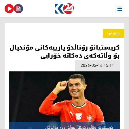
Open Menu
وەرزش
كریستیانۆ رۆناڵدۆ یارییەكانی مۆندیال
بۆ وڵاتەكەی دەكاتە خۆرایی
2026-05-16 15:11
كریستیانۆ رۆناڵدۆ كاپتنی هەڵبژاردەی پۆرتوگال