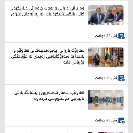
وەزیرانی دارایی و نەوت چاوەڕێی دیاریکردنی
کاتی بانگهێشتکردنیانن لە پەرلەمانی عێراق
پێش 32 خولەک
سەرۆک بارزانی: پەیوەندییەکانی هەولێر و
بەغدا بە سەرۆکایەتیی زەیدی لە قۆناخێکی
زۆرباش دایە
پێش 36 خولەک
هەولێر.. غەفار قەنبەرپوور پێشانگەیەکی
تایبەتیی خۆشنووسی کردەوە
پێش 43 خولەک