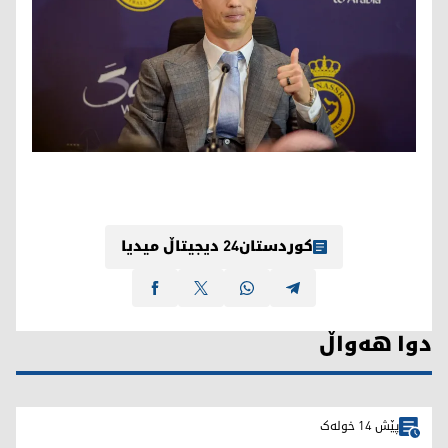
کوردستان24 دیجیتاڵ میدیا
دوا هەواڵ
پێش 14 خولەک