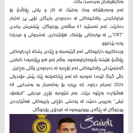
بەکارهێنەران بەردەست بکات.
ئەم وەبەرهێنانە وەک بەشێک لە کار و پلانی ڕۆناڵدۆ بۆ
فراوانکردنی چالاکییەکانی لە دەرەوەی یاریگای تۆپی پێ ئەژمار
دەکرێت. ئەم ئەستێرە 41 ساڵانەی پورتوگال، پێشتریش براندی
"CR7"ـی لە بوارەکانی پۆشاک، هۆتێلداری، لەشجوانی و میدیادا
پەرە پێدابوو.
وردەکارییە داراییەکانی ئەم گرێبەستە و ڕێژەی پشکە کڕدراوەکانی
ڕۆناڵدۆ هێشتا بڵاونەکراونەتەوە، بەڵام ئەو لەو پڕۆژەیەدا ئامانجی
گەشەپێدانی چالاکییەکانی ئەم تۆڕەیە لە دەرەوەی وڵاتی بەڕازیل.
خاڵی گرنگ لێرەدا ئەوەیە کە ئەم ڕێککەوتنە ڕێک پێش مۆندیالی
2026 ئەنجام دراوە، کە بڕیارە بۆ یەکەمجار بە بەشداریی 48
هەڵبژاردە بەڕێوە بچێت. بەم شێوەیە تۆڕی میدیایی "لایڤمۆد
تیڤی" بەرپرس دەبێت لە پەخشی خۆڕایی یارییەکانی هەڵبژاردەی
پورتوگال لە ڕێگەی یووتیوبەوە لە ناوخۆی پۆرتوگال.