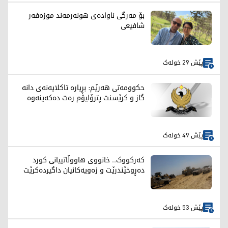
بۆ مەرگی ناوادەی هونەرمەند موزەفەر
شافیعی
پێش 29 خولەک
حکوومەتی هەرێم: بڕیارە تاکلایەنەی دانە
گاز و کرێسنت پترۆلیۆم رەت دەکەینەوە
پێش 49 خولەک
کەرکووک.. خانووی هاووڵاتییانی کورد
دەڕوخێندرێت و زەویەکانیان داگیردەکرێت
پێش 53 خولەک