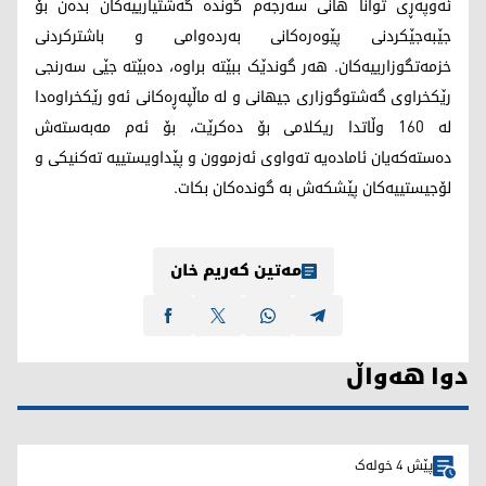
ئەوپەڕی توانا هانی سەرجەم گوندە گەشتیارییەکان بدەن بۆ
جێبەجێکردنی پێوەرەکانی بەردەوامی و باشترکردنی
خزمەتگوزارییەکان. هەر گوندێک ببێتە براوە، دەبێتە جێی سەرنجی
رێکخراوی گەشتوگوزاری جیهانی و لە ماڵپەڕەکانی ئەو رێکخراوەدا
لە 160 وڵاتدا ریكلامی بۆ دەکرێت، بۆ ئەم مەبەستەش
دەستەکەیان ئامادەیە تەواوی ئەزموون و پێداویستییە تەکنیکی و
لۆجیستییەکان پێشکەش بە گوندەکان بکات.
مەتین کەریم خان
دوا هەواڵ
پێش 4 خولەک