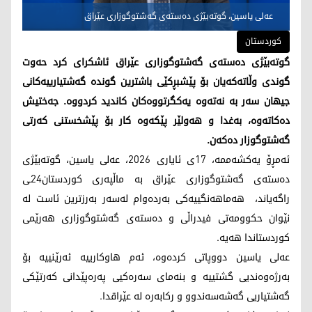
عەلی یاسین، گوتەبێژی دەستەی گەشتوگوزاری عێراق
کوردستان
گوتەبێژی دەستەی گەشتوگوزاری عێراق ئاشکرای کرد حەوت
گوندی وڵاتەکەیان بۆ پێشبڕکێی باشترین گوندە گەشتیارییەکانی
جیهان سەر بە نەتەوە یەکگرتووەکان کاندید کردووە. جەختیش
دەکاتەوە، بەغدا و هەولێر پێکەوە کار بۆ پێشخستنی کەرتی
گەشتوگوزار دەکەن.
ئەمڕۆ یەکشەممە، 17ی ئایاری 2026، عەلی یاسین، گوتەبێژی
دەستەی گەشتوگوزاری عێراق بە ماڵپەری کوردستان24ـی
راگەیاند، هەماهەنگییەکی بەردەوام لەسەر بەرزترین ئاست لە
نێوان حکوومەتی فیدراڵی و دەستەی گەشتوگوزاری هەرێمی
کوردستاندا هەیە.
عەلی یاسین دووپاتی کردەوە، ئەم هاوکارییە ئەرێنییە بۆ
بەرژەوەندیی گشتییە و بنەمای سەرەکیی پەرەپێدانی کەرتێکی
گەشتیاریی گەشەسەندوو و رکابەرە لە عێراقدا.