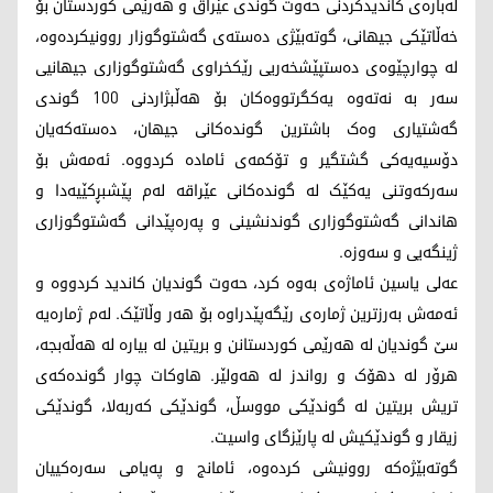
لەبارەی کاندیدکردنی حەوت گوندی عێراق و هەرێمی کوردستان بۆ
خەڵاتێکی جیهانی، گوتەبێژی دەستەی گەشتوگوزار روونیکردەوە،
لە چوارچێوەی دەستپێشخەریی رێکخراوی گەشتوگوزاری جیهانیی
سەر بە نەتەوە یەکگرتووەکان بۆ هەڵبژاردنی 100 گوندی
گەشتیاری وەک باشترین گوندەکانی جیهان، دەستەکەیان
دۆسیەیەکی گشتگیر و تۆکمەی ئامادە کردووە. ئەمەش بۆ
سەرکەوتنی یەکێک لە گوندەکانی عێراقە لەم پێشبڕکێیەدا و
هاندانی گەشتوگوزاری گوندنشینی و پەرەپێدانی گەشتوگوزاری
ژینگەیی و سەوزە.
عەلی یاسین ئاماژەی بەوە کرد، حەوت گوندیان کاندید کردووە و
ئەمەش بەرزترین ژمارەی رێگەپێدراوە بۆ هەر وڵاتێک. لەم ژمارەیە
سێ گوندیان لە هەرێمی کوردستانن و بریتین لە بیارە لە هەڵەبجە،
هرۆر لە دهۆک و رواندز لە هەولێر. هاوکات چوار گوندەکەی
تریش بریتین لە گوندێکی مووسڵ، گوندێکی کەربەلا، گوندێکی
زیقار و گوندێکیش لە پارێزگای واسیت.
گوتەبێژەکە روونیشی کردەوە، ئامانج و پەیامی سەرەکییان