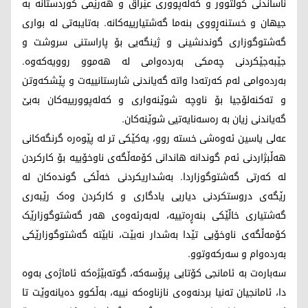
ناساندنی کولتوور و کەلەپووری عێراق و هەرێمی کوردستانە بە
جیهان و خستنەڕووی بنەما گەشتیارییەکانە. بەتایبەتی لە بواری
گەشتوگوزاری گوندنشینی و ژینگەیی بۆ پاراستنی سروشت و
جێبەجێکردنی چەمکی بەردەوامی لە هەموو روویەکەوە.
بەردەوامی لەم کەرتەدا واتە گەیاندنی شارستانییەت و پێشکەوتن
و تەکنەلۆجیا بۆ ناوچە شوێنەواری و کەلەپوورییەکان بەبێ
گەیاندنی زیان بە رەسەنایەتیی شوێنەکان.
عەلی یاسین ئەوەشی خستە روو، یەکێکی تر لە پێوەرە گرنگەکانی
هەڵبژاردنی ئەم گوندانە هاندانی کۆمەڵگەی ناوخۆییە بۆ کارکردن
لە کەرتی گەشتوگوزاردا. بەشداریکردنی خەڵکی گوندەکان لە
رێگەی دروستکردنی دیاریی یادگاری و کارکردن وەک رێبەری
گەشتیاری خاڵێکی بنەڕەتییە، لەبەرئەوەی هەر گەشتوگوزارێک
کۆمەڵگەی ناوخۆیی تێدا بەشدار نەبێت، نابێتە گەشتوگوزارێکی
بەردەوام و سەرکەوتوو.
سەبارەت بە ئامانجی کۆتایی پرۆسەکە، گوتەبێژەکە ئاماژەی بەوە
دا، ئامانجیان تەنیا بردنەوەی نازناوەکە نییە، بەڵکوو دەیانەوێت تا