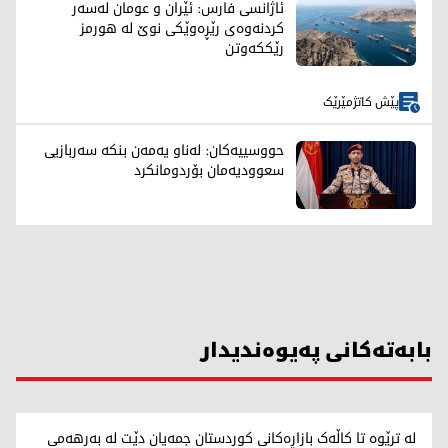
ئاژانسی فارس: ئێران و عومان لەسەر
کردنەوەی رێڕەوێکی نوێ لە هورمز
رێککەوتن
پێش کاتژمێرێک
حووسییەکان: لەناو یەمەن بنکە سەربازیی
سعوودیەمان بۆردومانکرد
بابەتەکانی پەیوەندیدار
لە ترێوە تا کاڵەک بازاڕەکانی کوردستان جمەیان دێت لە بەرهەمی