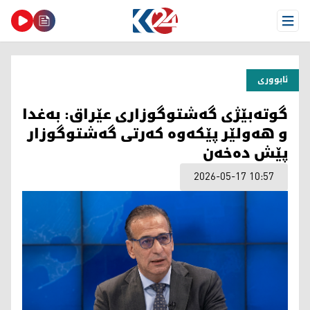
Open Menu
ئابووری
گوتەبێژی گەشتوگوزاری عێراق: بەغدا
و هەولێر پێکەوە کەرتی گەشتوگوزار
پێش دەخەن
2026-05-17 10:57