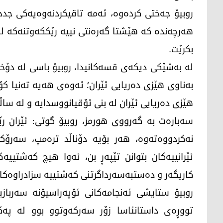
روبیۆ جەختی کردەوە، ئەمە تاقیکردنەوەیەکی جددیی
هەرچەندە کە هێشتا گەرەنتی نییە رێککەوتنەکە لە
بکرێت.
لە بەشێکی دیکەی قسەکانیدا، روبیۆ باسی لە دۆخی 
بەناوی هێزی دەریایی ئێران؛ ئەوەی هەیە تەنیا 
هێزی دەریایی ئێران لە بنی ئۆقیانووسدایە و لە ساڵ
سەبارەت بە گەرووی هورمز، روبیۆ گوتی: ئێران 
نەکردووەتەوە، هەر بۆیە دۆناڵد ترەمپ، سەرۆکی
ئێرانییەکان بتوانن تێپەڕ بن، ئەوا هیچ کەشتیی
کاریگەر و دەستبەسەرداگرتنی کەشتییە سزادراوەکانی
روبیۆ ستایشی ئەنجامەکانی ئۆپەراسیۆنە سەربازی
تووڕەی داستانئاسا زۆر سەرکەوتوو بوو لە پەکخ