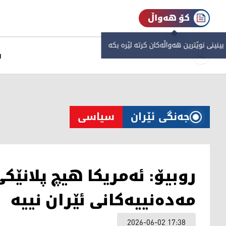
کۆ هەواڵ
 بینینی نوێترین هەواڵەکان کرتە لێرە بکە
س
جەنگی ئێران
سیاسی
روبیۆ: ئەمریکا هیچ پلانێک
مەدەنییەکانی ئێران نییە
2026-06-02 17:38