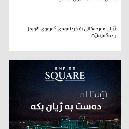
ئێران مەرجەکانی بۆ کردنەوەی گەرووی هورمز
رادەگەیەنێت