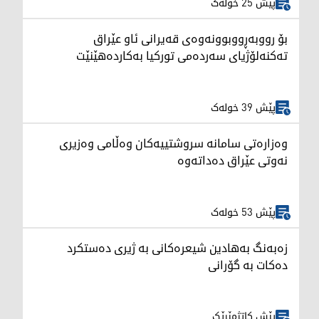
پێش 25 خولەک
بۆ رووبەڕووبوونەوەی قەیرانی ئاو عێراق
تەکنەلۆژیای سەردەمی تورکیا بەکاردەهێنێت
پێش 39 خولەک
وەزارەتی سامانە سروشتییەکان وەڵامی وەزیری
نەوتی عێراق دەداتەوە
پێش 53 خولەک
زەبەنگ بەهادین شیعرەکانی بە ژیری دەستکرد
دەکات بە گۆرانی
پێش کاتژمێرێک