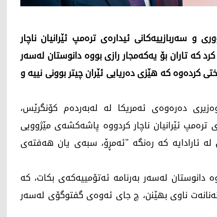
ری و سەربازییەکانی ئیدارەی ترەمپ ئێرانیان ناچار
د کە تاران بۆ یەکەمجار رازی بووە دانوستان لەسەر
ی کردەوە کە هێزی دەریایی ئێران چیتر بوونی نییە و
 2026، مارکۆ روبیۆ، وەزیری دەرەوەی ئەمریکا لە لەبەردەم کۆنگرێس،
ەی ترەمپ ئێرانیان ناچار کردووە پاشەکشەی مێژوویی
 لە ئارادایە کە رەنگە "ئەمڕۆ، سبەی یان هەفتەی
ووە دانوستان لەسەر بەرنامە ئەتۆمییەکەی بکات، کە
 تەنانەت ناوی بهێنن، چ جای ئەوەی گفتوگۆی لەسەر