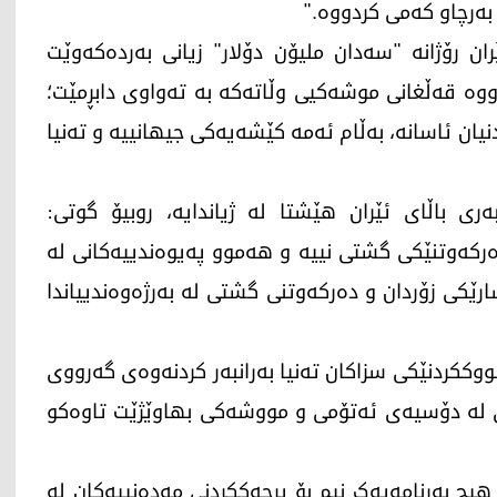
ەرچاو کەمی کردووە."
ن رۆژانە "سەدان ملیۆن دۆلار" زیانی بەردەکەوێت
ە قەڵغانی موشەکیی وڵاتەکە بە تەواوی دابڕمێت؛
یان ئاسانە، بەڵام ئەمە کێشەیەکی جیهانییە و تەنیا
ری باڵای ئێران هێشتا لە ژیاندایە، روبیۆ گوتی:
دەرکەوتنێکی گشتی نییە و هەموو پەیوەندییەکانی لە
ارێکی زۆردان و دەرکەوتنی گشتی لە بەرژەوەندییاندا
وککردنێکی سزاکان تەنیا بەرانبەر کردنەوەی گەرووی
یی لە دۆسیەی ئەتۆمی و مووشەکی بهاوێژێت تاوەکو
 هیچ بەرنامەیەک نیم بۆ پڕچەککردنی مەدەنییەکان لە