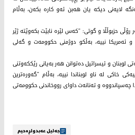
نگە لایەنی دیکە یان هەبن ئەو کارە بکەن، بەڵام
رۆڵی حزبوڵڵا و گوتی: "کەس لێرە نابێت بکەوێتە ژێر
ل و ئەمریکا نییە، بەڵکو دوژمنی حکوومەت و گەلی
 لوبنان و ئیسرائیل دەتوانن هەر بەیانی رێککەوتنی
ەکی خاکی لە ناو لوبناندا نییە، بەڵام "گەورەترین
دا چەسپاندووە و تەنانەت داوای رووخاندنی حکوومەتی
جەلیل عەبدولڕەحیم