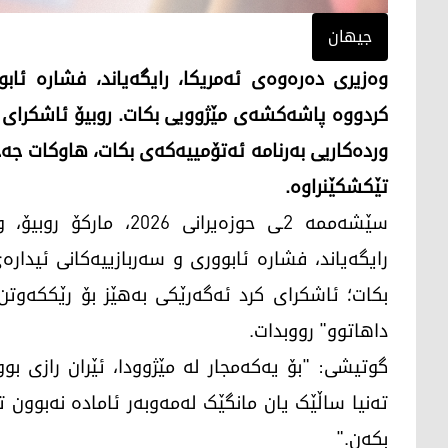
جیهان
وەزیری دەرەوەی ئەمریکا، رایگەیاند، فشارە ئابوو
کردووە پاشەکشەی مێژوویی بکات. روبیۆ ئاشکرای کر
وردەکاریی بەرنامە ئەتۆمییەکەی بکات، هاوکات جەخت
تێکشکێنراوە.
سێشەممە 2ـی حوزەیرانی
رایگەیاند، فشارە ئابووری و سەربازییەکانی ئیدار
بکات؛ ئاشکرای کرد ئەگەرێکی بەهێز بۆ رێککەوتن
داهاتوو" رووبدات.
گوتیشی: "بۆ یەکەمجار لە مێژوودا، ئێران رازی ب
تەنیا ساڵێک یان مانگێک لەمەوبەر ئامادە نەبوون
بکەن."