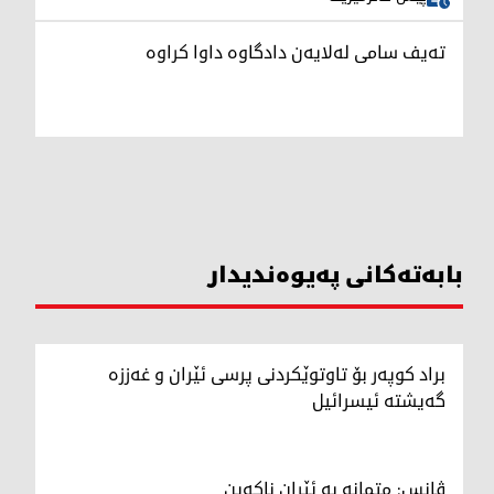
تەیف سامی لەلایەن دادگاوە داوا کراوە
بابەتەکانی پەیوەندیدار
براد کوپەر بۆ تاوتوێکردنی پرسی ئێران و غەززە
گەیشتە ئیسرائیل
ڤانس: متمانە بە ئێران ناکەین