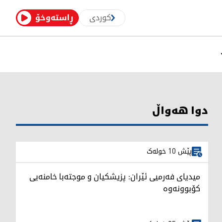
کوردی
ڕاستەوخۆ
دوا هەواڵ
پێش 10 خولەک
میدیای فەرمیی ئێران: پزیشکیان و موجتەبا خامنەیی
کۆبوونەوە