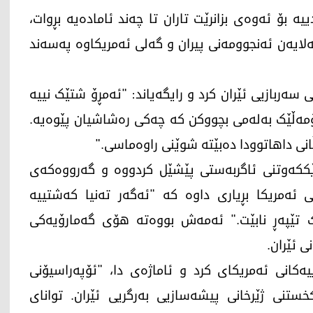
ە بۆ ئەوەی بزانرێت تاران تا چەند ئامادەیە بڕوات،
لایەن ئەنجوومەنی پیران و گەلی ئەمریکاوە پەسەند
سەربازیی ئێران کرد و رایگەیاند: "ئەمڕۆ شتێک نییە
کۆمەڵێک بەلەمی بچووکن کە چەکی رەشاشیان پێوەیە.
انی داهاتوودا دەبێتە شوێنی راوەماسی."
رێککەوتنی ئاگربەستی پێشێل کردووە و گەرووەکەی
 ئەمریکا بڕیاری داوە کە "ئەگەر تەنیا کەشتییە
ەک تێپەڕ نابێت." ئەمەش بووەتە هۆی گەمارۆیەکی
 ئێران.
یەکانی ئەمریکای کرد و ئاماژەی دا، "ئۆپەراسیۆنی
ستنی ژێرخانی پیشەسازیی بەرگریی ئێران. توانای