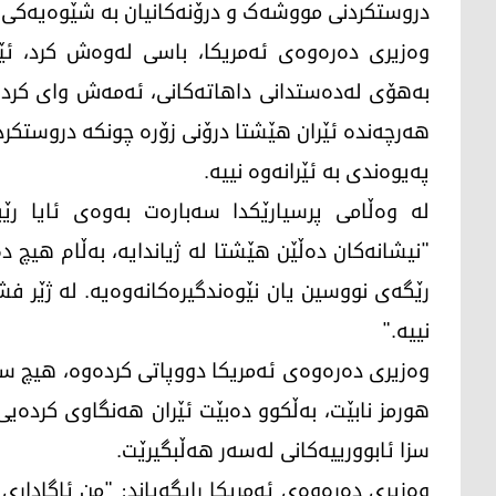
دروستکردنی مووشەک و درۆنەکانیان بە شێوەیەکی ب
وەزیری دەرەوەی ئەمریکا، باسی لەوەش کرد، ئێرا
بەهۆی لەدەستدانی داهاتەکانی، ئەمەش وای کردوو
هەرچەندە ئێران هێشتا درۆنی زۆرە چونکە دروستکردن
پەیوەندی بە ئێرانەوە نییە.
لە وەڵامی پرسیارێکدا سەبارەت بەوەی ئایا رێبە
"نیشانەکان دەڵێن هێشتا لە ژیاندایە، بەڵام هیچ 
رێگەی نووسین یان نێوەندگیرەکانەوەیە. لە ژێر فش
نییە."
وەزیری دەرەوەی ئەمریکا دووپاتی کردەوە، هیچ سو
هورمز نابێت، بەڵکوو دەبێت ئێران هەنگاوی کردە
سزا ئابوورییەکانی لەسەر هەڵبگیرێت.
وەزیری دەرەوەی ئەمریکا رایگەیاند: "من ئاگاداری