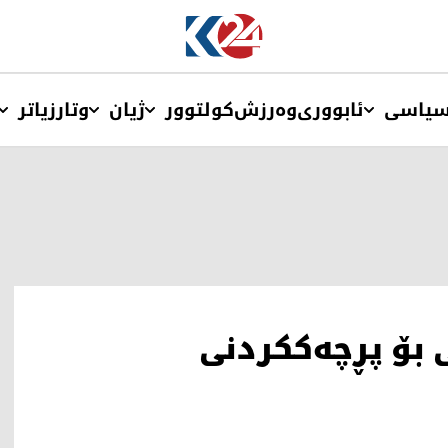
یاسی
ئابووری
وەرزش
کولتوور
ژیان
وتار
زیاتر
ی بۆ پڕچەککردنی