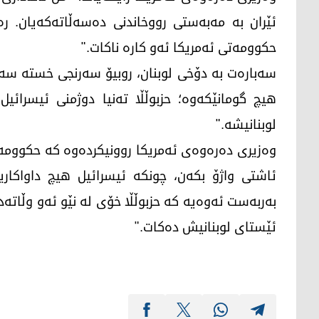
ئێران بە مەبەستی رووخاندنی دەسەڵاتەکەیان. رە
حکوومەتی ئەمریکا ئەو کارە ناکات."
سەبارەت بە دۆخی لوبنان، روبیۆ سەرنجی خستە سەر 
هیچ گومانێکەوە؛ حزبوڵڵا تەنیا دوژمنی ئیسرائی
لوبنانیشە."
وەزیری دەرەوەی ئەمریکا روونیکردەوە کە حکوومەتی
ئاشتی واژۆ بکەن، چونکە ئیسرائیل هیچ داواکاریی
بەربەست ئەوەیە کە حزبوڵڵا خۆی لە نێو ئەو وڵاتە
ئێستای لوبنانیش دەکات."