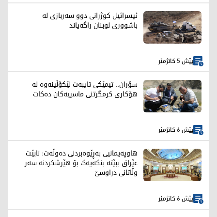
ئیسرائیل کوژرانی دوو سەربازی لە
باشووری لوبنان راگەیاند
پێش 5 کاتژمێر
سۆران.. تیمێکی تایبەت لێکۆڵینەوە لە
هۆکاری کرمگرتنی ماسییەکان دەکات
پێش 6 کاتژمێر
هاوپەیمانیی بەڕێوەبردنی دەوڵەت: نابێت
عێراق ببێتە بنکەیەک بۆ هێرشکردنە سەر
وڵاتانی دراوسێ
پێش 6 کاتژمێر