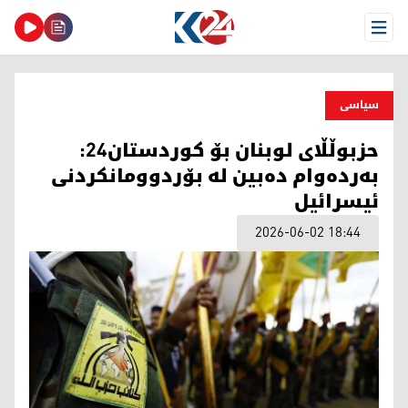
Open Menu
سیاسی
حزبوڵڵای لوبنان بۆ کوردستان24:
بەردەوام دەبین لە بۆردوومانکردنی
ئیسرائیل
2026-06-02 18:44