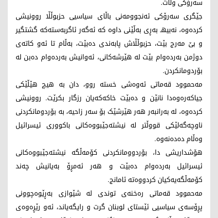
سەرۆکی وڵات.
جێگری سەرۆکی ئەنجوومەنی باڵای سیاسیی حزبوڵڵا روونیشی
کردەوە، نەبیهـ بەڕی بەڵێنی داوە کە ئەگەر ئاگربەستەکە گشتگیر
و بێ مەرج بێت، حزبوڵڵاش پابەندی دەبێت، بەڵام تا ئەو کاتەی
دوژمن بەردەوام بێت لە هێرشەکانی، ئەوانیش بەردەوام دەبن لە
بۆردومانکردن.
مەحموود قەماتی ئەوەشی خستە روو، دان بە هیچ هێڵێکی
جیاکەرەوەدا نانێن و دەبێت خاکەکەیان رزگار بکرێت. روونیشی
کردەوە، لە بەرانبەر هەر هێرشێک بۆ سەر زاحیە، بە بۆردومانکردنی
ناوچەگەلێکی قووڵتر لە نیشتەجێبووەکانی باکووری ئیسرائیل
وەڵام دەدەنەوە.
هۆشداریشی دا، بۆردوومانکردنی کۆمەڵگە نیشتەجێبووەکانی
ئیسرائیل بەردەوام دەبێت و هەر ئەمڕۆ بەیانیش چەند
کۆمەڵگەیەکیان کردووەتە ئامانج.
مەحموود قەماتی رەخنەی توندی لە شێوازی بەڕێوەچوونی
پڕۆسەی سیاسیی ئێستای لوبنان گرت و رایگەیاند، ئەو رێڕەوەی