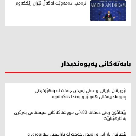
ترەمپ: دەمەوێت لەگەڵ ئێران رێککەوم
بابەتەکانی پەیوەندیدار
نێچیرڤان بارزانی و عەلی زەیدی جەخت لە بەهێزکردنی
پەیوەندییەکانی هەولێر و بەغدا دەکەنەوە
پێنتاگۆن رەتی دەکاتە 80%ـی مووشەکەکانی سیستەمی بەرگری
بەکارهێنابێت
نێچیرڤان بارزانی و زەیدی جەخت لە پاراستنی سەروەری و