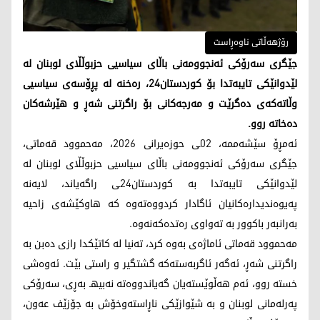
رۆژهەڵاتی ناوەڕاست
جێگری سەرۆکی ئەنجوومەنی باڵای سیاسیی حزبوڵڵای لوبنان لە
لێدوانێکی تایبەتدا بۆ کوردستان24، رەخنە لە پڕۆسەی سیاسیی
وڵاتەکەی دەگرێت و مەرجەکانی بۆ راگرتنی شەڕ و هێرشەکان
دەخاتە روو.
ئەمڕۆ سێشەممە، 02ـی حوزەیرانی 2026، مەحموود قەماتی،
جێگری سەرۆکی ئەنجوومەنی باڵای سیاسیی حزبوڵڵای لوبنان لە
لێدوانێکی تایبەتدا بە کوردستان24ـی راگەیاند، لایەنە
پەیوەندیدارەکانیان ئاگادار کردووەتەوە کە هاوکێشەی زاحیە
بەرانبەر باکوور بە تەواوی رەتدەکەنەوە.
مەحموود قەماتی ئاماژەی بەوە کرد، تەنیا لە کاتێکدا رازی دەبن بە
راگرتنی شەڕ، ئەگەر ئاگربەستەکە گشتگیر و راستی بێت. ئەوەشی
خستە روو، ئەم هەڵوێستەیان گەیاندووەتە نەبیهـ بەڕی، سەرۆکی
پەرلەمانی لوبنان و بە شێوازێکی ناڕاستەوخۆش بە جۆزێف عەون،