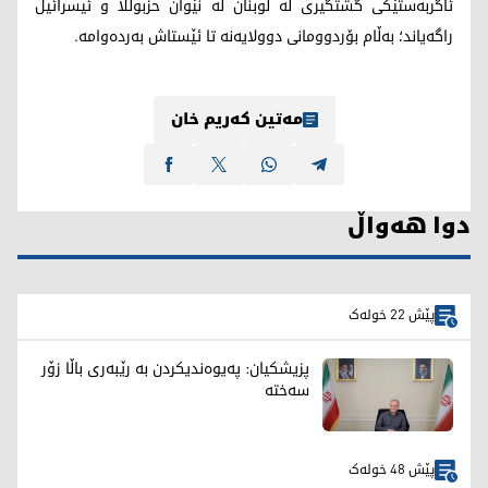
ئاگربەستێکی گشتگیری لە لوبنان لە نێوان حزبوڵڵا و ئیسرائیل
راگەیاند؛ بەڵام بۆردوومانی دوولایەنە تا ئێستاش بەردەوامە.
مەتین کەریم خان
دوا هەواڵ
پێش 22 خولەک
پزیشکیان: پەیوەندیکردن بە رێبەری باڵا زۆر
سەختە
پێش 48 خولەک