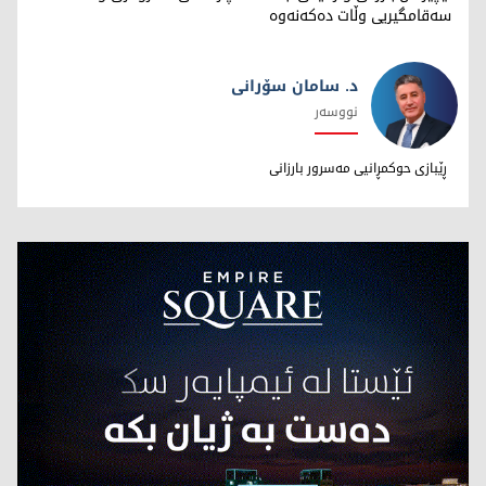
سەقامگیریی وڵات دەکەنەوە
د. سامان سۆرانی
نووسەر
د. سامان سۆرانی
ڕێبازی حوکمڕانیی مەسرور بارزانی