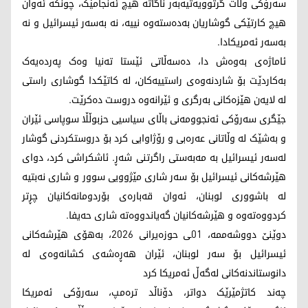
سەرۆکی وڵات گرتوویەتیەبەر ناگاتە هیچ ئەنجامێک، چونکە ئەوان
هیچ کارتێکی گوشاریان بەدەستەوە نییە، نە بەسەر ئیسرائیل و نە
بەسەر ئەمریکادا.
ئاماژەی بەوەش دا، دەسەڵاتی ئێستا تەنیا وەک پەردەیەک
بەکاردێت بۆ شاردنەوەی راستییەکان، لە کاتێکدا گوشاری راستی
لە لایەن هێزەکانی بەرگری و ئێرانەوە دروست دەکرێت.
جێگری سەرۆکی ئەنجوومەنی باڵای سیاسیی حزبوڵڵا سوپاسی ئێران
و بەشێک لە وڵاتانی عەرەبی و رۆژاوایی کرد بۆ دروستکردنی گوشار
لەسەر ئیسرائیل بە مەبەستی راگرتنی شەڕ. ئاشکراشی کرد، دوای
هێرشەکانی ئیسرائیل بۆ سەر شاری مێژوویی سوور و شاری نەبتیە
لە باشووری لوبنان، ئەوان قەبارەی بۆردومانەکانیان چڕتر
کردووەتەوە و هێرشەکانیان گەیاندووەتە شاری حەیفا.
دوێنێ دووشەممە، 01ـی حوزەیرانی 2026، بەهۆی هێرشەکانی
ئیسرائیل بۆ سەر لوبنان، ئێران هەڕەشەی کشانەوەی لە
دانوستاندنەکانی لەگەڵ ئەمریکا کرد
چەند کاتژمێرێک دواتر، دۆناڵد ترەمپ، سەرۆکی ئەمریکا