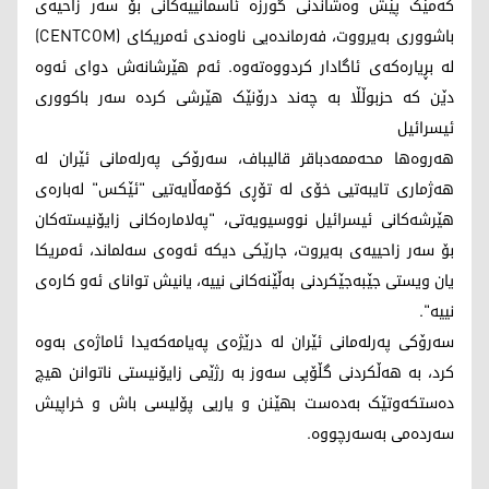
کەمێک پێش وەشاندنی گورزە ئاسمانییەکانی بۆ سەر زاحیەی
باشووری بەیرووت، فەرماندەیی ناوەندی ئەمریکای (CENTCOM)
لە بڕیارەکەی ئاگادار کردووەتەوە. ئەم هێرشانەش دوای ئەوە
دێن کە حزبوڵڵا بە چەند درۆنێک هێرشی کردە سەر باکووری
ئیسرائیل
هەروەها محەممەدباقر قالیباف، سەرۆکی پەرلەمانی ئێران لە
هەژماری تایبەتیی خۆی لە تۆڕی کۆمەڵایەتیی "ئێکس" لەبارەی
هێرشەکانی ئیسرائیل نووسیویەتی، "پەلامارەکانی زایۆنیستەکان
بۆ سەر زاحییەی بەیروت، جارێکی دیکە ئەوەی سەلماند، ئەمریکا
یان ویستی جێبەجێکردنی بەڵێنەکانی نییە، یانیش توانای ئەو کارەی
نییە".
سەرۆکی پەرلەمانی ئێران لە درێژەی پەیامەکەیدا ئاماژەی بەوە
کرد، بە هەڵکردنی گڵۆپی سەوز بە رژێمی زایۆنیستی ناتوانن هیچ
دەستکەوتێک بەدەست بهێنن و یاریی پۆلیسی باش و خراپیش
سەردەمی بەسەرچووە.