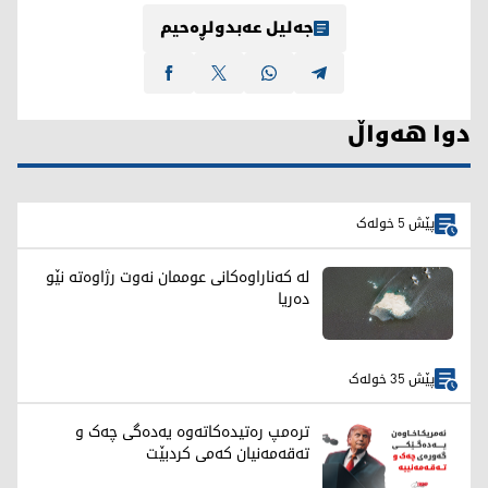
جەلیل عەبدولڕەحیم
دوا هەواڵ
پێش 5 خولەک
لە کەناراوەکانی عوممان نەوت رژاوەته‌ نێو
ده‌ریا
پێش 35 خولەک
ترەمپ رەتیدەکاتەوە یەدەگی چەک و
تەقەمەنیان کەمی کردبێت