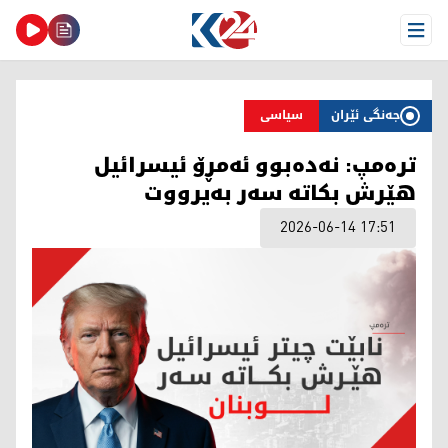
Open Menu
جەنگی ئێران
سیاسی
ترەمپ: نەدەبوو ئەمڕۆ ئیسرائیل
هێرش بکاتە سەر بەیرووت
2026-06-14 17:51