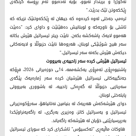
نەکوژرا و بریندار نەبوو، بۆیە نەدەبوو ئەم پڕۆسە گرنگەی
ڕێککەوتن تێک بدرێت."
ترەمپ جەختی لەوە کردەوە کە جیهان لە ڕێککەوتنێک نزیکە کە
ئاشتی بۆ ناوچەکە و لوبنانیش دەهێنێت و داوای کرد: "دەبێت
هەموو لایەک پاشەکشە بکەن. نابێت چیتر ئیسرائیل هێرش بکاتە
سەر هیچ شوێنێکی لوبنان، هەروەها نابێت حزبوڵڵا و لایەنەکانی
دیکەش هێرش بکەنە سەر ئیسرائیل."
ئیسرائیل هێرشی کردە سەر زاحییەی بەیرووت
پاشنیوەڕۆی ئەمڕۆی یەکشەممە، 14ـی حوزەیرانی 2026، فڕۆکە
جەنگییەکانی ئیسرائیل هێرشیان کردە سەر ژمارەیەک پێگەی
سەربازیی حزبوڵڵا لە گەڕەکی زاحییە، لە باشووری بەیرووتی
پایتەختی لوبنان.
دوای هێرشەکەش هەریەک لە بنیامین نەتانیاهۆ، سەرۆکوەزیرانی
ئیسرائیل و یەسرائیل کاتز، وەزیری بەرگری، لە راگەیەنراوێکدا
بەرپرسیارێتیی خۆیان لە هێرشەکە راگەیاند.
هاوکات ماڵپەڕی "ئەکسیۆس" ئاشکرای کرد کە سوپای ئیسرائیل