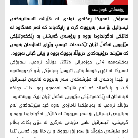
رۆژهەڵاتی ناوەڕاست
سەرۆکی ئەمریکا ڕەخنەی توندی لە هێرشە ئاسمانییەکەی
ئیسرائیل بۆ سەر بەیرووت گرت و ڕایگەیاند کە ئەم هەنگاوە لە
کاتێکی نەگونجاودا بووە و پرۆسەی گەیشتن بە ڕێککەوتنێکی
مێژوویی لەگەڵ ئێران تێکدەدات. ترەمپ وێڕای ئاماژەدان بەوەی
کە هێرشە درۆنییەکەی حزبوڵڵا بچووک بووە و زیانی گیانی نەبووە.
یەکشەممە 14ـی حوزەیرانی 2026، دۆناڵد ترەمپ، سەرۆکی
ئەمریکا، لە تۆڕی کۆمەڵایەتیی (تروس) پەیامێکی بڵاو کردووەتەوە
و تێیدا ڕەخنەی لە هێرشەکەی سەر بەیرووت لەلایەن ئیسرائیل
گرت و ڕایگەیاند کە ئەم هێرشە نەدەبوو ڕوو بدات، چونکە
لایەنەکان لە ڕێککەوتنێکی مێژوویی لەگەڵ ئێران نزیک بوونەتەوە.
دۆناڵد ترەمپ لە پەیامێکدا ئاماژەی بەوە کرد هێرشەکەی ئەم
بەیانییەی ئیسرائیل بۆ سەر بەیرووت لە کاتێکی نەگونجاودا بووە و
گوتیشی: "ئیسرائیل مافی خۆیەتی بەرگری لە خۆی بکات، بەڵام
ئەو هێرشەی حزبوڵڵا بۆ سەر زۆر بچووک و بێ مانا بوو، کەسی تێدا