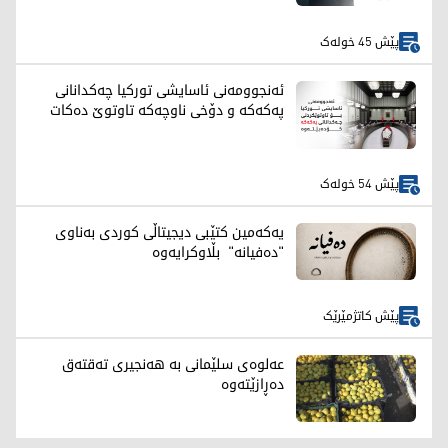
پێش 45 خولەک
ئەنجوومەنی ئاسایشی تورکیا چەکدانانی
پەکەکە و دۆخی ناوچەکە تاوتوێ دەکات
پێش 54 خولەک
یەکەمین کتێبی دیجیتاڵی کوردی بەناوی
"دەفیانە" بڵاوکرایەوە
پێش کاتژمێرێک
عەلوەی سلێمانی بە هەنجیری تەقتەق
دەڕازێتەوە