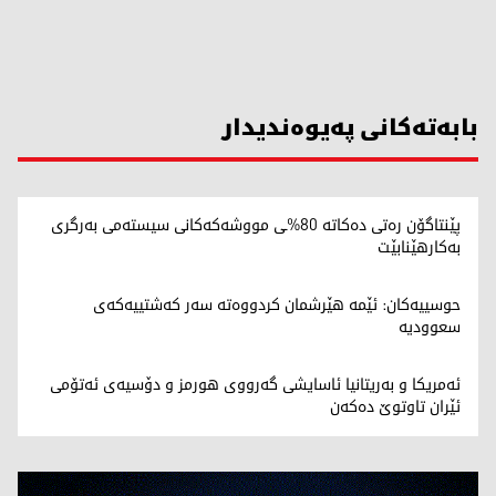
بابەتەکانی پەیوەندیدار
پێنتاگۆن رەتی دەکاتە 80%ـی مووشەکەکانی سیستەمی بەرگری
بەکارهێنابێت
حوسییەکان: ئێمە هێرشمان کردووەتە سەر کەشتییەکەی
سعوودیە
ئەمریکا و بەریتانیا ئاسایشی گەرووی هورمز و دۆسیەی ئەتۆمی
ئێران تاوتوێ دەکەن