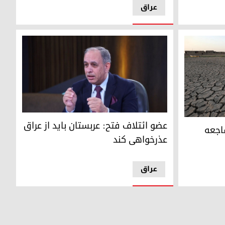
عراق
ابو میثاق المساری، عضو ائتلاف فتح
ی عراق فدرال
عضو ائتلاف فتح: عربستان باید از عراق
وز ۱۵ نوع فاجعه
عذرخواهی کند
عراق