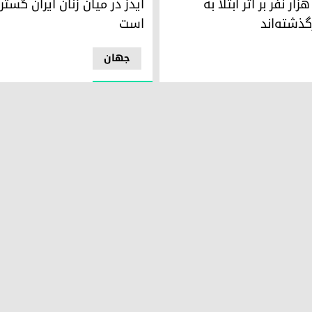
ر ایران ١٠ هزار نفر بر اثر ابتلا بە
ایدز در میان زنان ایران گست
گذشته‌اند
است
جھان