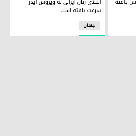
رش یافتە
ابتلای زنان ایرانی بە ویروس ایدز
سرعت یافتە است
جھان