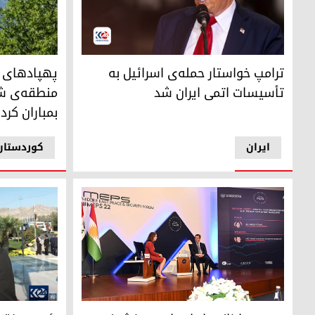
دونالد ترامپ، نامزد انتخابات ریاست جمهوری آمریکا
پهپاد‌های تر
ترامپ خواستار حمله‌ی اسرائیل به
پهپاد‌های ت
تأسیسات اتمی ایران شد
منطقه‌ی شا
بمباران کردن
ایران
کوردستان
مسرور بارزانی: ایران باید به خشونت و پرتاب موشک متوسل ن
صفین دزه‌ای،