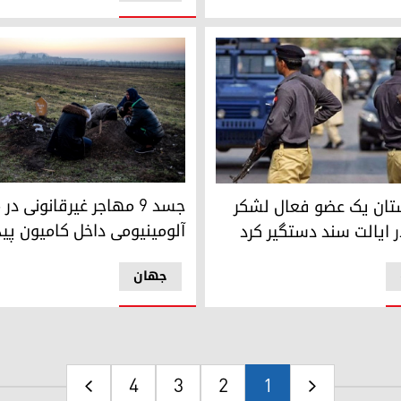
خانواده یکی از پناه‌جویان افغان در اطراف قبر م
 یک عضو فعال لشکر زینبیون را در ایالت سند دستگیر کرد
جسد ۹ مهاجر غیرقانونی د
تان یک عضو فعال لشکر
آلومینیومی داخل کامیون پی
در ایالت سند دستگیر کرد
جهان
4
3
2
1