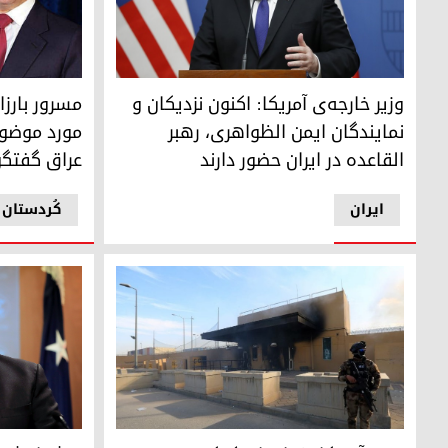
مسرور بارزان
مایک پمپئو، وزیر خارجه‌ی آمریکا
مسرور بارزا
وزیر خارجه‌ی آمریکا: اکنون نزدیکان و
مورد موضوع
نمایندگان ایمن الظواهری، رهبر
عراق گفتگو
القاعده در ایران حضور دارند
ایران
کُردستان
سفیرآمریکا بغداد را ترک کرد
هشدار شدید‌ا