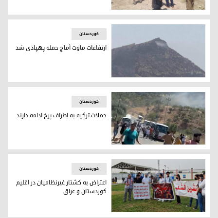
پایگاه واحدهای مقاومت شنگال در مجتمع خانه‌سور آماج حمله پ
کوردستان
ارتفاعات ماوت آماج حمله پهپادی شد
ارتفاعات ماوت پس از حمله پهپادی، ٢٢ اوت ٢٠٢٢ _ عکس به کوردستان٢٤ ارسال شده است
کوردستان
حملات ترکیه به اطراف پرخ ادامه دارند
تداوم حملات ترکیه به روستای پرخ در استان دهوک اقلیم کوردس
کوردستان
اعتراض به کشتار غیرنظامیان در اقلیم
کوردستان و عراق
تجمع معترضان به حملات ترکیه در مقابل دفتر سازمان ملل متحد در