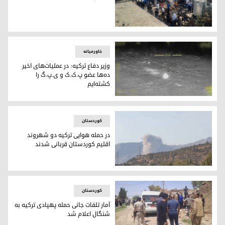
نقطه مورد حمله پهپادی در اردوگاه مخمور
خاورمیانه
وزیر دفاع ترکیه: در عملیات‌های اخیر
ده‌ها عضو پ.ک.ک و ی.پ.گ را
کشته‌ایم
یکی از نقاط بمباران شده توسط نیروی هوایی ارتش ترکیه، عکس؛
کوردستان
در حمله هوایی ترکیه دو شهروند
اقلیم کوردستان قربانی شدند
جنگنده‌های ترکیه خودروی غیرنظامیان را در محدوده بخش چمان
کوردستان
آمار تلفات جانی حمله پهپادی ترکیه به
شنگال اعلام شد