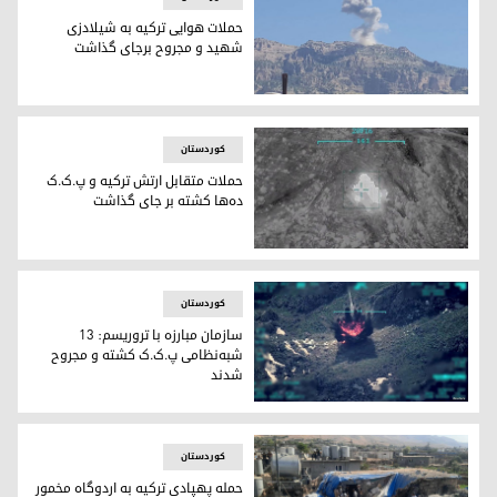
حملات هوایی ترکیه به شیلادزی
شهید و مجروح برجای گذاشت
عکس:آرشیو
کوردستان
حملات متقابل ارتش ترکیه و پ.ک.ک
ده‌ها کشته بر جای گذاشت
عکس از آرشیو
کوردستان
سازمان مبارزه با تروریسم: ١٣
شبه‌نظامی پ.ک.ک کشته و مجروح
شدند
عکس: آرشیو
کوردستان
حمله پهپادی ترکیه به اردوگاه مخمور