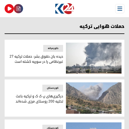
Open Menu
حملات هوایی ترکیه
خاورمیانه
دیده بان حقوق بشر: حملات ترکیه 27
غیرنظامی را در سوریه کشته است
دود ناشی از آتش سوزی در داخل سوریه در هنگام بمباران نیروه
کوردستان
درگیری‌های پ ک ک و ترکیه باعث
تخلیه ٢٠٠ روستای مرزی شده‌اند
بمباران منطقه آمیدی توسط هواپیماهای جنگی ترکیه در ٢٢ ژانویه ٢٠١٩ - عکس: کوردستان ٢٤
کوردستان