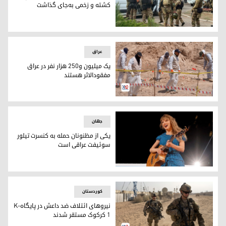
کشته و زخمی به‌جای گذاشت
گروگان‌گیری در زندانی در روسیه چند کشته و زخمی به‌جای گذاش
عراق
یک میلیون و٢٥٠ هزار نفر در عراق
مفقود‌الاثر هستند
یک میلیون و٢٥٠ هزار نفر در عراق مفقود‌الاثر هستند
جهان
یکی از مظنونان حمله به کنسرت تیلور
سوئیفت عراقی است
تیلور سوئیفت، خواننده‌ی پاپ آمریکایی
کوردستان
نیروهای ائتلاف ضد داعش در پایگاهK-
1 کرکوک مستقر شدند