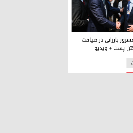
له می‌کنند
ی، نخست وزیر اقلیم کوردستان و تونی بلر، نخست وزیر پیشێن انگلست
سرور بارزانی در ضیافت
تن پست + ویدیو