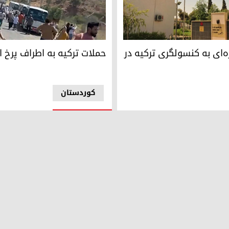
در عراق
ولگری ترکیه در موصل
تداوم حملات ترکیه به روستای 
ه‌ای به کنسولگری ترکیه در
حملات ترکیه به اطراف پرخ اد
کوردستان