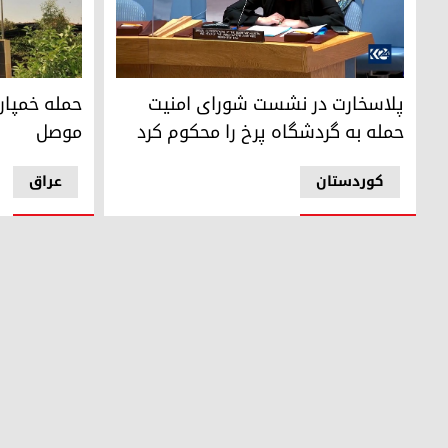
جنین هانس پلاسخارت، نماینده ویژه دبیرکل سازمان ملل متحد 
ساختمان کنس
پلاسخارت در نشست شورای امنیت
حمله خمپار
حمله به گردشگاه پرخ را محکوم کرد
موصل
کوردستان
عراق