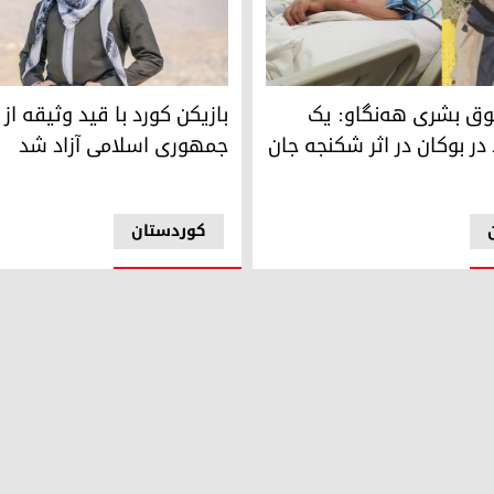
سول‌پور
وریا غەفوری
ق بشری هه‌نگاو: یک
بازیکن کورد با قید وثیقه از 
 در بوکان در اثر شکنجه جان
جمهوری اسلامی آزاد شد
کوردستان