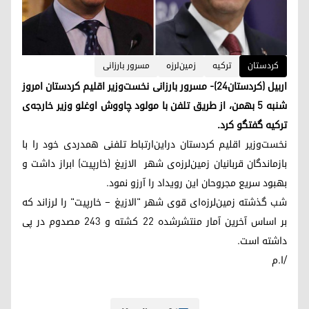
كردستان
ترکیه
زمین‌لرزه
مسرور بارزانی
اربیل (کردستان۲۴)- مسرور بارزانی نخست‌وزیر اقلیم کردستان امروز
شنبه ۵ بهمن، از طریق تلفن با مولود چاووش اوغلو وزیر خارجه‌ی
ترکیه گفتگو کرد.
نخست‌وزیر اقلیم کردستان دراین‌ارتباط تلفنی همدردی خود را با
بازماندگان قربانیان زمین‌لرزه‌ی شهر الازیغ (خارپیت) ابراز داشت و
بهبود سریع مجروحان این رویداد را آرزو نمود.
شب گذشتە زمین‌لرزه‌ای قوی شهر "الازیغ – خارپیت" را لرزاند کە
بر اساس آخرین آمار منتشرشده ۲۲ کشته و ۲۴۳ مصدوم در پی
داشته است.
/ا.م