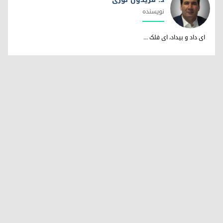
نویسندە
د. فریدون نوری
ای داد و بیداد، ای فلک ...