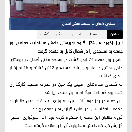
حمله‌ی داعش بە مسجد مفتی نعمان
جهان
افغانستان
انفجار
داعش
کشته
اربیل (کوردستان۲۴)- گروه توریستی داعش مسئولیت حمله‌ی روز
جمعه به مسجدی را در شمال کابل به عهده گرفت.
انفجار روز جمعه ۲۴ اردیبهشت در مسجد مفتی نُعمان در روستای
حاجی بخشی در ولسوالی شکر دست‌کم ۱۲تن کشته و ۱۵ نمازگزار
برجای گذاشت.
به گفته‌ی مقام‌های امنیتی یک مین در محراب مسجد کارگذاری
شده بود که باعث مرگ امام این مسجد نیز شد.
این حمله در روز دوم آتش‌بس سه‌روزه‌ی عید فطر میان طالبان و
حکومت افغانستان، در زمان برگزاری نماز جمعه رخ داد.
گروه طالبان این حمله را محکوم کرده بود، اما خبرگزاری "نشیرِ"
گزارش کرد کە داعش مسئولیت آن را بر عهده گرفته است.