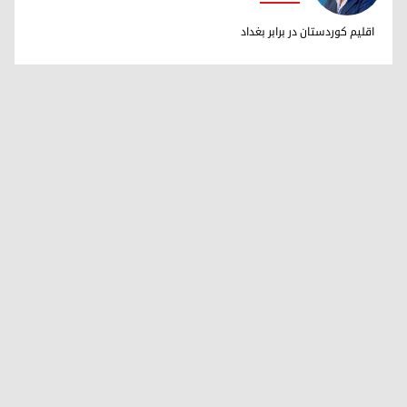
دکتر ابراهیم خالد
اقلیم کوردستان در برابر بغداد