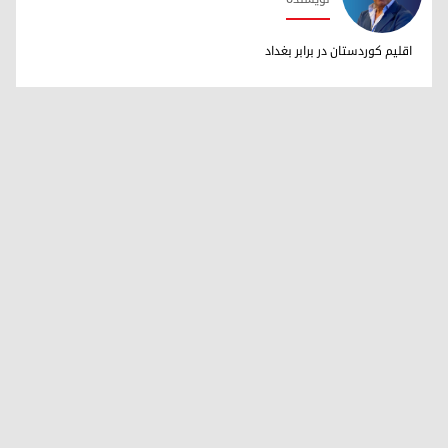
دکتر ابراهیم خالد
اقلیم کوردستان در برابر بغداد