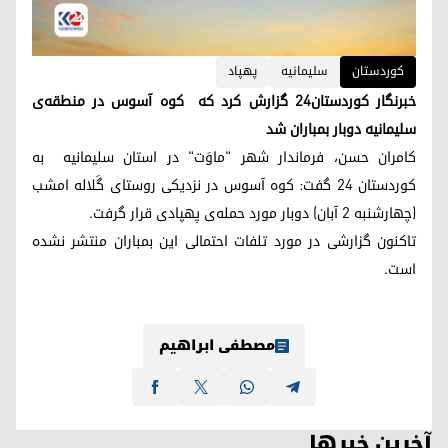
کوردستان
سلیمانیە
پهپاد
خبرنگار کوردستان۲۴ گزارش کرد کە کوه آسوس در منطقه‌ی
سلیمانیە دوبار بمباران شد
کامران حسن، فرماندار شهر "ماوَت" در استان سلیمانیه به
کوردستان ۲۴ گفت: کوه ‌آسوس در نزدیکی روستای گَلاله امشب
(چهارشنبه ٢ آبان) دوبار مورد حمله‌ی پهپادی قرار گرفت.
تاکنون گزارشی در مورد تلفات احتمالی این بمباران منتشر نشده
است.
مصطفی ابراهیم
آخرین خبرها