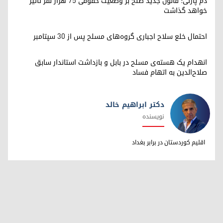
دم پارتی: قانون جدید صلح بر وضعیت حقوقی ۷۵ هزار نفر تأثیر
خواهد گذاشت
احتمال خلع سلاح اجباری گروه‌های مسلح پس از ۳۰ سپتامبر
انهدام یک هسته‌ی مسلح در بابل و بازداشت استاندار سابق
صلاح‌الدین به اتهام فساد
دکتر ابراهیم خالد
نویسنده
دکتر ابراهیم خالد
اقلیم کوردستان در برابر بغداد