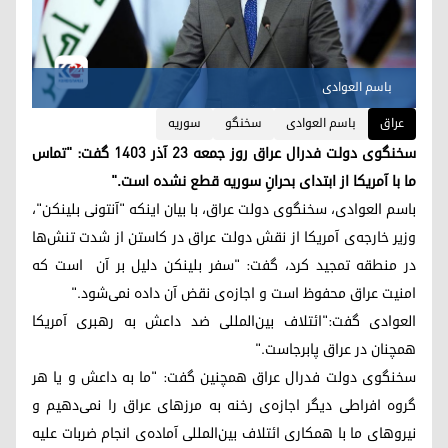
باسم العوادی
عراق
باسم العوادی
سخنگو
سوریه
سخنگوی دولت فدرال عراق روز جمعه ٢٣ آذر ١٤٠٣ گفت: "تماس
ما با آمریکا از ابتدای بحرانِ سوریه قطع نشده است."
باسم العوادی، سخنگوی دولت عراق، با بیان اینکه "آنتونی بلینکن"،
وزیر خارجه‌ی آمریکا از نقش دولت عراق در کاستن از شدت تنش‌ها
در منطقه تمجید کرد، گفت: "سفر بلینکن دلیل بر آن است که
امنیت عراق محفوظ است و اجازه‌ی نقض آن داده نمی‌شود."
العوادی گفت:"ائتلاف بین‌المللی ضد داعش به رهبری آمریکا
همچنان در عراق پابرجاست."
سخنگوی دولت فدرال عراق همچنین گفت: "ما به داعش و یا هر
گروه افراطی دیگر اجازه‌ی رخنه به مرزهای عراق را نمی‌دهیم و
نیروهای ما با همکاری ائتلاف بین‌المللی آماده‌ی انجام ضربات علیه