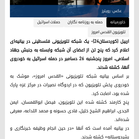
عکس: رویترز
خاورمیانه
حمله به روزنامه نگاران
حملات اسرائیل
تلویزیون القدس امروز
اربیل (کوردستان٢٤)- یک شبکه تلویزیونی فلسطینی در بیانیه‌ای
اعلام کرد که پنج تن از اعضای آن شبکه وابسته به جنبش جهاد
اسلامی، امروز پنجشنبه ۲۶ دسامبر در حمله اسرائیل به خودروی
آنها، کشته شدند.
بر اساس بیانیه شبکه تلویزیونی «القدس امروز»، موشک به
خودروی پخش تلویزیون که در اردوگاه نصیرات در مرکز غزه پارک
شده بود، اصابت کرد.
پنج کارمند کشته شده این تلویزیون، فیصل ابوالقمسان، ایمن
الجدی، ابراهیم الشیخ خلیل، فادی حسونه و محمد اللداعه، معرفی
شده‌اند.
در بیانیه آمده است که آنها «در حین انجام وظیفه خبرنگاری و
بشردوستانه» کشته شدند.