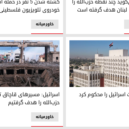
گوید چند نقطه حزب‌الله را
کشته شدن ۵ نفر در حم
ع لبنان هدف گرفته است
خودروی تلویزیون فلسطینی
خاورمیانه
– عکس: ای اف پی
ت امور خارجه عراق
حمله هوایی گذرگاه مرزی العریض
 اسرائیل را محکوم کرد
اسرائیل: مسیرهای قاچاق 
حزب‌الله را هدف گرفتیم
خاورمیانه