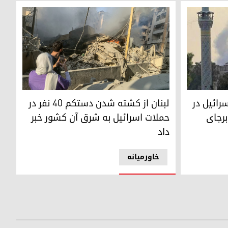
لق به حزب‌الله هفت نفر را کشت - عکس: شبکه‌های اجتماعی
حمله هوایی اسرائیل به حومه جنوبی بیروت. 7 نوامبر 2024 - عکس: خبرگزاری فرانسه
رائیل در
لبنان از کشته شدن دستکم 40 نفر در
رجای
حملات اسرائیل به شرق آن کشور خبر
داد
خاورمیانه