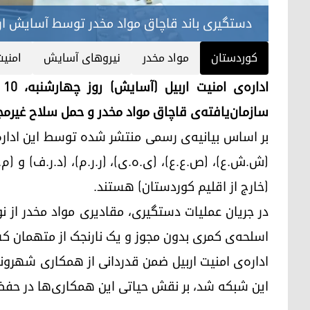
دستگیری باند قاچاق مواد مخدر توسط آسایش ار
کوردستان
مواد مخدر
نیروهای آسایش
امنیت
سازمان‌یافته‌ی قاچاق مواد مخدر و حمل سلاح غیرمجاز
بر اساس بیانیه‌ی رسمی منتشر شده توسط این ادا
(ش.ش.ع)، (ص.ع.ع)، (ی.ه.ی)، (ر.ر.م)، (د.ر.ف) و (م
(خارج از اقلیم کوردستان) هستند.
در جریان عملیات دستگیری، مقادیری مواد مخدر از ن
اسلحه‌ی کمری بدون مجوز و یک نارنجک از متهمان 
اداره‌ی امنیت اربیل ضمن قدردانی از همکاری شهروند
این شبکه شد، بر نقش حیاتی این همکاری‌ها در حفظ