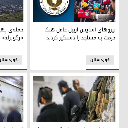
روستای زرگوی
نیروهای آسایش اربیل عامل هتک حرمت به مساجد را دستگیر ک
حمله‌ی په
نیروهای آسایش اربیل عامل هتک
«زگویزله» 
حرمت به مساجد را دستگیر کردند
کوردستان
کوردستان
در عملیاتی در کوردستان ۳ عضو داعش دستگیر شدند
انهدام باند