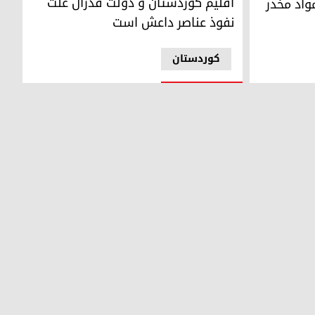
اقلیم کوردستان و دولت فدرال علت
واد مخدر
نفوذ عناصر داعش است
کوردستان