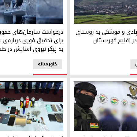
زله از توابع سلیمانیە
درخواست سازمان‌های حقوق بشری
ردند
پادی و موشکی به روستای
درخواست سازمان‌های حقو
در اقلیم کوردستان
برای تحقیق فوری درباره‌ی بی
به پیکر نیروی آسایش در حل
خاورمیانه
 سرقت و راهزنی در اربیل توسط نیروهای آسایش
دستگیری باند قاچاق مواد مخدر