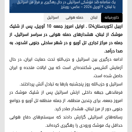
یک سامانه ضد موشکی اسرائیلی در حال رهگیری بر فراز مرز اسرائیل
با لبنان، ۹ آوریل ۲۰۲۶ – عکس: رویترز
خاورمیانه
لبنان
حمله هوایی
اسرائیل
اربیل (کوردستان۲۴) ـ اوایل امروز جمعه ۱۰ آوریل، پس از شلیک
موشک از لبنان، هشدارهای حمله هوایی در سراسر اسرائیل، از
جمله در مرکز تجاری تل آویو و در شهر ساحلی جنوبی اشدود، به
صدا درآمد.
ادامه درگیری بین اسرائیل و حزب‌اللهِ تحت حمایت ایران، در حال
آزمایش آتش‌بس شکننده‌ای است که بین ایالات متحده و ایران
حاصل شده است.
اسرائیل و حزب‌الله روز پنجشنبه بارها به تبادل آتش پرداختند.
فرماندهی جبهه داخلی ارتش اسرائیل پس از شلیک موشک در
امروز جمعه، برای چندین منطقه، از جمله منطقه تل آویو و جوامع
جنوبی دور از مرز لبنان، هشدار صادر کرد.
رسانه‌های اسرائیلی گزارش دادند که سیستم‌های دفاع هوایی
حداقل یک موشک ورودی را رهگیری کرده‌اند.