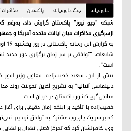
خاورمیانه
جنگ خاورمیانە
پاکستان
مذاکرات آ
شبکه "جیو نیوز" پاکستان گزارش داد، به‌رغم گم
ازسرگیری مذاکرات میان ایالات متحده آمریکا و جمه
شایعات، "توافقی بر سر زمان برگزاری دور جدید نش
است".
دیپلماسی آنتالیا" به تشریح آخرین تحولات روند مذا
میانجی‌گری کشور پاکستان در جریان است.
خطیب‌زاده با تأکید بر اینکه زمان دقیقی برای آغاز
که بر سر یک چارچوب مشترک به توافق نرسیم، نمی‌توا
وی، خاطرنشان کرد که تمرکز فعلی تهران بر نهایی 