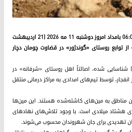
مدیریت کل امور مین در اربیل اعلام کرد که ساعت ۰۶:۰۰ بامداد امروز دوشنبه ۱۱ مه ۲۰۲۶ (۲۱ اردیبهشت
» از توابع روستای «گوندژور» در قضاوت چومان دچار
. ع. خ) شناسایی شده، اصالتاً اهل روستای «شرفانه» در
نفجار، توسط تیم‌های امدادی به مراکز درمانی منتقل
ین مناطق به مین‌های کاشته‌شده هستند. این مین‌ها
ه‌ی هشتاد میلادی است. با وجود تلاش‌های نهادهای
ان تهدیدی برای جان شهروندان محسوب می‌شوند.