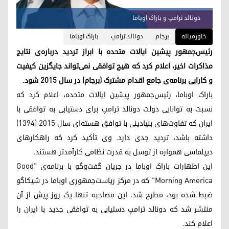
دونالد ترامپ و باراک اوباما
خاورمیانه
برجام
دونالد ترامپ
باراک اوباما
رئیس‌جمهور پیشین ایالات متحده با ابراز تردید درباره‌ی نتایج
مذاکرات اخیر، اعلام کرد که هیچ توافقی نمی‌تواند جایگزین کیفیت
و کارایی برنامه‌ی جامع اقدام مشترک (برجام) در سال ۲۰۱۵ شود.
باراک اوباما، رئیس‌جمهور پیشین ایالات متحده، اعلام کرد که
نسبت به توانایی دولت دونالد ترامپ برای دستیابی به توافقی با
ایران که تفاوت‌های بنیادینی با توافق هسته‌ای سال ۲۰۱۵ (۱۳۹۴)
داشته باشد، تردید جدی دارد. وی تأکید کرد که راهکارهای
دیپلماسی همواره از توسل به قدرت نظامی کارآمدتر هستند.
این اظهارات باراک اوباما در جریان گفت‌وگو با برنامه‌ی "Good
Morning America" که در مرکز ریاست‌جمهوری اوباما در شیکاگو
ضبط شده بود، مطرح شد. این مصاحبه تنها یک روز پیش از آن
منتشر شد که دونالد ترامپ دستیابی به توافقی جدید با ایران را
اعلام کند.