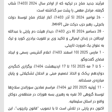
فرآیند جدید صلح در ترکیه که از اواخر سال ۲۰۲۴ (۱۴۰۳) شتاب
گرفته، مراحل مهمی را پشت سر گذاشته است:
- ۲۶ نوامبر ۲۰۲۴ (۵ آذر ۱۴۰۳): آغاز ابتکار صلح توسط دولت
باغچلی، رهبر حزب حرکت ملی (MHP).
- ۲۸ دسامبر ۲۰۲۴ (۸ دی ۱۴۰۳): دیدار هیئت دم پارتی با عبدالله
اوجالان در زندان ایمرالی و تاکید وی بر تقویت برادری کورد و ترک
به عنوان یک ضرورت تاریخی.
- ۱ مارس ۲۰۲۵ (۱۰ اسفند ۱۴۰۳): اعلام آتش‌بس رسمی و ایجاد
فضای گفت‌وگو.
- ۵ تا ۷ مه ۲۰۲۵ (۱۵ تا ۱۷ اردیبهشت ۱۴۰۴): برگزاری کنگره‌ی
دوازدهم پ‌ک‌ک و اتخاذ تصمیم مبنی بر انحلال تشکیلاتی و پایان
مبارزه‌ی مسلحانه.
- ۱۱ ژوئیه ۲۰۲۵ (۲۰ تیر ۱۴۰۴): مراسم نمادین سوزاندن سلاح‌ها
توسط گروهی ۳۰ نفره به رهبری بسه هوزات در منطقه‌ی دوکان
واقع در استان سلیمانیه.
اکنون دم پارتی در تلاش است تا با تصویب "قانون چارچوب"، این