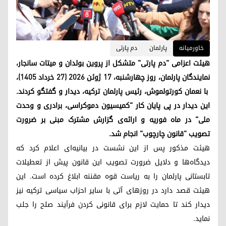
خاورمیانه
پارلمان
دم پارتی
هیئت اعزامی "دم پارتی" متشکل از پروین بولدان و میتات سانجار،
نمایندگان پارلمان، روز چهارشنبه، ۱۷ ژوئن ۲۰۲۶ (۲۷ خرداد ۱۴۰۵)،
با نعمان کورتولموش، رئیس پارلمان ترکیه، دیدار و گفتگو کردند.
این دیدار در پی پایان کار "کمیسیون دموکراسی، برادری و وحدت
ملی" در ماه فوریه و ارائه‌ی گزارش مشترک مبنی بر ضرورت
تصویب "قانون چارچوب" انجام شد.
هیئت مذکور پس از این نشست در بیانیه‌ای اعلام کرد که
دیدگاه‌ها و دلایل ضرورت تصویب این قانون پیش از تعطیلات
تابستانی پارلمان را به ریاست قوه مقننه ابلاغ کرده است. این
هیئت قصد دارد در روزهای آتی با سایر احزاب سیاسی ترکیه نیز
دیدار کند تا حمایت لازم برای قانونی کردن فرآیند صلح را جلب
نماید.