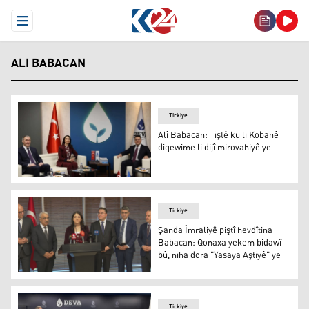
Open Menu
ALI BABACAN
Tirkiye
Alî Babacan: Tiştê ku li Kobanê
diqewime li dijî mirovahiyê ye
Alî Babacan: Tiştê ku li Kobanê diqewime li dijî mirovahiy
Tirkiye
Şanda Îmraliyê piştî hevdîtina
Babacan: Qonaxa yekem bidawî
bû, niha dora "Yasaya Aştiyê" ye
Şanda Îmraliyê piştî hevdîtina Babacan: Qonaxa yekem bi
Tirkiye