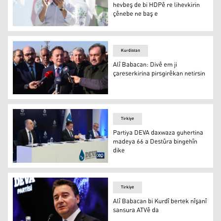
hevbeş de bi HDPê re lihevkirin
çênebe ne baş e
Demîrtaş: Eger di namzetê hevbeş de bi HDPê re lihevki
Kurdistan
Alî Babacan: Divê em ji
çareserkirina pirsgirêkan netirsin
Alî Babacan: Divê em ji çareserkirina pirsgirêkan netirsi
Tirkiye
Partiya DEVA daxwaza guhertina
madeya 66 a Destûra bingehîn
dike
Partiya DEVA daxwaza guhertina madeya 66 a Destûra bi
Tirkiye
Alî Babacan bi Kurdî bertek nîşanî
sansura ATVê da