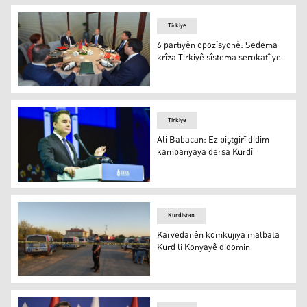
Tirkiye
6 partiyên opozîsyonê: Sedema
krîza Tirkiyê sîstema serokatî ye
6 partiyên opozîsyonê: Sedema krîza Tirkiyê sîstema ser
Tirkiye
Ali Babacan: Ez piştgirî didim
kampanyaya dersa Kurdî
Serokê Giştî yê Partiya Pêşketin û Demokrasiyê (DEVA) 
Kurdistan
Karvedanên komkujiya malbata
Kurd li Konyayê didomin
Karvedanên komkujiya malbata Kurd li Konyayê didomin