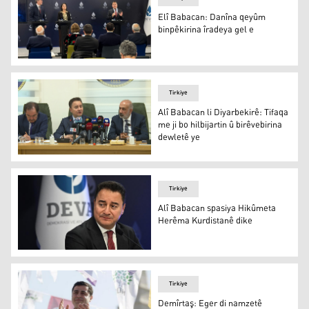
Elî Babacan: Danîna qeyûm
binpêkirina îradeya gel e
Elî Babacan: Danîna qeyûm binpêkirina îradeya gel e
Tirkiye
Alî Babacan li Diyarbekirê: Tifaqa
me ji bo hilbijartin û birêvebirina
dewletê ye
Alî Babacan li Diyarbekirê: Tifaqa me ji bo hilbijartin û b
Tirkiye
Alî Babacan spasiya Hikûmeta
Herêma Kurdistanê dike
Alî Babacan spasiya Hikûmeta Herêma Kurdistanê dike
Tirkiye
Demîrtaş: Eger di namzetê