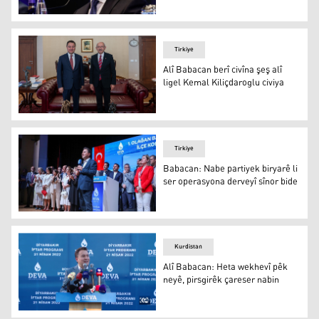
Alî Babacan bi Kurdî bertek nîşanî sansura ATVê da
Tirkiye
Alî Babacan berî civîna şeş alî
ligel Kemal Kiliçdaroglu civiya
Alî Babacan berî civîna şeş alî ligel Kemal Kiliçdaroglu ci
Tirkiye
Babacan: Nabe partiyek biryarê li
ser operasyona derveyî sînor bide
Babacan: Nabe partiyek biryarê li ser operasyona derveyî
Kurdistan
Alî Babacan: Heta wekhevî pêk
neyê, pirsgirêk çareser nabin
Serokê Partiya DEVA Alî Babacan