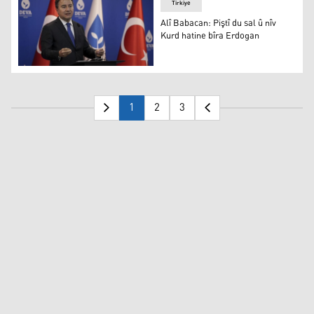
Tirkiye
Alî Babacan: Piştî du sal û nîv
Kurd hatine bîra Erdogan
Serokê Partiya DEVA Alî Babacan
1
2
3