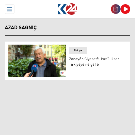
Open Menu
AZAD SAGNIÇ
Tirkiye
Zanayên Siyasetê: Îsraîl li ser
Tirkıyeyê ne gef e
Zanayên Siyasetê: Îsraîl li ser Tirkıyeyê ne gef e