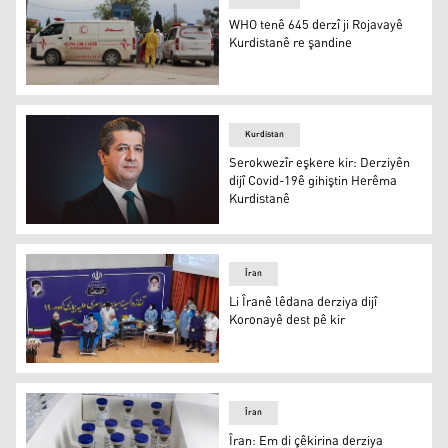
WHO tenê 645 derzî ji Rojavayê
Kurdistanê re şandine
Heyva Sor a Kurd
Kurdistan
Serokwezîr eşkere kir: Derziyên
dijî Covid-19ê gihiştin Herêma
Kurdistanê
Serokwezîrê Herêma Kurdistanê Mesrûr Barzanî
Îran
Li Îranê lêdana derziya dijî
Koronayê dest pê kir
Li Îranê lêdana derziya dijî Koronayê dest pê kir
Îran
Îran: Em di çêkirina derziya