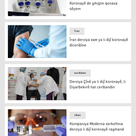
Koronayê de gihiştin qonaxa
sêyem
Vaksîna Koronayê
Îran
Îran derziya xwe ya li dijî koronayê
diceribîne
Vaksîn
kurdistan
Derziya Çînê ya li dijî koronayê, li
Diyarbekirê hat ceribandin
Derziya Çînê ya li dijî koronayê, li Diyarbekirê hat ceriba
cihan
Kompaniya Moderna serkeftina
derziya li dijî koronayê ragihand