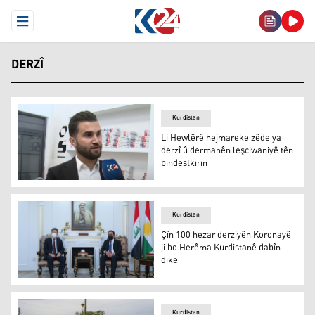
Open Menu
DERZÎ
Kurdistan
Li Hewlêrê hejmareke zêde ya
derzî û dermanên leşciwaniyê tên
bindestkirin
Li Hewlêrê hejmareke zêde ya derzî û dermanên leşciwan
Kurdistan
Çîn 100 hezar derziyên Koronayê
ji bo Herêma Kurdistanê dabîn
dike
Çîn 100 hezar derziyên Koronayê ji bo Herêma Kurdistan
Kurdistan