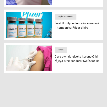
Kompaniya Moderna serkeftina derziya li dijî koronayê r
rojhilata Navîn
Îsraîl 8 milyon derziyên koronayê
ji kompaniya Pfizer dikire
Îsraîl 8 milyon derziyên koronayê ji kompaniya Pfizer dik
cihan
Cara ewil derziyeke koronayê bi
rêjeya %90 bandora xwe îsbat kir
Cara ewil derziyeke koronayê bi rêjeya %90 bandora xwe 