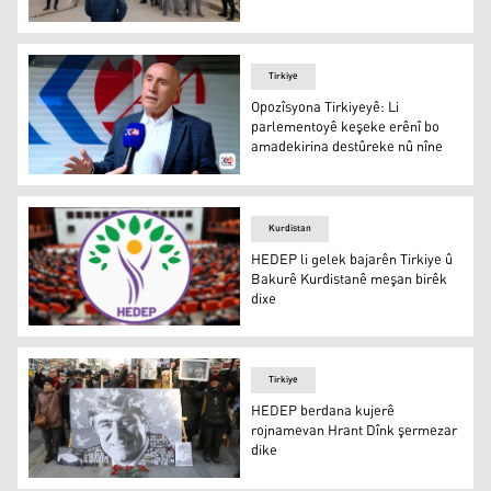
Li Wanê 4 rojan her cure çalakî hatin qedexekirin
Tirkiye
Opozîsyona Tirkiyeyê: Li
parlementoyê keşeke erênî bo
amadekirina destûreke nû nîne
Opozîsyona Tirkiyeyê: Li parlementoyê keşeke erênî bo 
Kurdistan
HEDEP li gelek bajarên Tirkiye û
Bakurê Kurdistanê meşan birêk
dixe
HEDEP li gelek bajarên Tirkiye û Bakurê Kurdistanê meş
Tirkiye
HEDEP berdana kujerê
rojnamevan Hrant Dînk şermezar
dike
HEDEP berdana kujerê rojnamevan Hrant Dînk şermezar