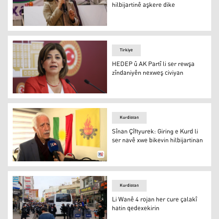
hilbijartinê aşkere dike
Ayşegul Dogan
Tirkiye
HEDEP û AK Partî li ser rewşa
zîndaniyên nexweş civiyan
Meral Daniş Beştaş
Kurdistan
Sînan Çîftyurek: Giring e Kurd li
ser navê xwe bikevin hilbijartinan
Sînan Çîftyurek: Giring e Kurd li ser navê xwe bikevin hil
Kurdistan
Li Wanê 4 rojan her cure çalakî
hatin qedexekirin