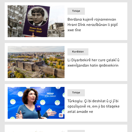
Tirkiye
Berdana kujerê rojnamenvan
Hrant Dînk nerazîbûnan li piştî
xwe tîne
Hrant Dînk
Kurdistan
Li Diyarbekirê her cure çalakî û
xwenîşandan hatin qedexekirin
Li Diyarbekirê her cure çalakî û xwenîşandan hatin qede
Tirkiye
Tûrkoglu: Çi bi deshilat û çi jî bi
opozîsyonê re, em ji bo tifaqeke
zelal amade ne
Tûrkoglu: Çi bi deshilat û çi jî bi opozîsyonê re, em ji bo 