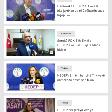
Hevserokê HEDEP'ê: Em ê di
hilbijartinan de rê û rêbazên cuda
bişopînin
Hevserokê HEDEP'ê: Em ê di hilbijartinan de rê û rêbazê
Kurdistan
Serokê PDK-T’ê: Em ê bi
HEDEP’ê re li ser mijara tifaqê
bicivin
Serokê PDK-T’ê: Em ê bi HEDEP’ê re li ser mijara tifaqê b
Tirkiye
HEDEP: Em ê li her cihê Tirkiyeyê
namzedan destnîşan bikin
HEDEP: Em ê li her cihê Tirkiyeyê namzedan destnîşan b
Tirkiye
HEDEP nexşerêya xwe ya