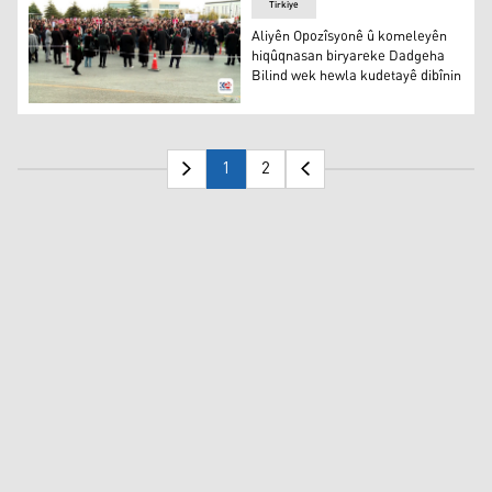
Tirkiye
Aliyên Opozîsyonê û komeleyên
hiqûqnasan biryareke Dadgeha
Bilind wek hewla kudetayê dibînin
Aliyên Opozîsyonê û komeleyên hiqûqnasan biryareke Da
1
2