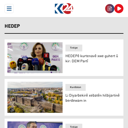
Open Menu
HEDEP
Tirkiye
HEDEPê kurtenavê xwe guhert û
kir: DEM Partî
HEDEPê kurtenavê xwe guhert û kir: DEM Partî
Kurdistan
Li Diyarbekirê xebatên hilbijartinê
berdewam in
Diyarbekir
Tirkiye