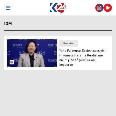
Open Menu
IOM
Kurdistan
Yoko Fujimura: Ez destxweşiyê li
Hikûmeta Herêma Kurdistanê
dikim ji bo pêşwazîkirina li
koçberan
Yoko Fujimura: Ez destxweşiyê li Hikûmeta Herêma Kurdis